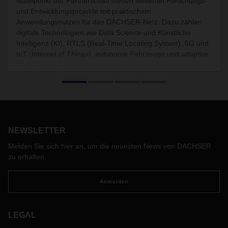
Mittelpunkt der Partnerschaft stehen weiterhin Forschungs-
und Entwicklungsprojekte mit praktischem
Anwendungsnutzen für das DACHSER-Netz. Dazu zählen
digitale Technologien wie Data Science und Künstliche
Intelligenz (KI), RTLS (Real-Time Locating System), 5G und
IoT (Internet of Things), autonome Fahrzeuge und adaptive
Warehouse-Systeme.
NEWSLETTER
Melden Sie sich hier an, um die neuesten News von DACHSER
zu erhalten.
Anmelden
LEGAL