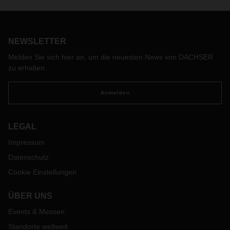
Besucher und Besucherinnen können sich auf dem 700
Quadratmeter großen Messestand über das gesamte
Leistungsportfolio des Logistikdienstleisters informieren.
NEWSLETTER
Melden Sie sich hier an, um die neuesten News von DACHSER
zu erhalten.
Anmelden
LEGAL
Impressum
Datenschutz
Cookie Einstellungen
ÜBER UNS
Events & Messen
Standorte weltweit