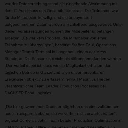
Vor der Datenerhebung stand die eingehende Abstimmung mit
dem IT-Ausschuss des Gesamtbetriebsrats. Die Teilnahme war
für die Mitarbeiter freiwillig, und die anonymisiert
aufgenommenen Daten wurden anschließend ausgewertet. Unter
diesen Voraussetzungen können die Mitarbeiter unbefangen
arbeiten. „Es war kein Problem, die Mitarbeiter von einer
Teilnahme zu überzeugen“, bestätigt Steffen Faul, Operations
Manager Transit Terminal in Langenau, einem der Mess-
Standorte. Die Sensorik sei nicht als störend empfunden worden.
„Der Vorteil dabei ist, dass wir die Möglichkeit erhalten, den
täglichen Betrieb in Gänze und allen unvorhersehbaren
Ereignissen objektiv zu erfassen“, erklärt Mauritius Herden,
verantwortlicher Team Leader Production Processes bei
DACHSER Food Logistics.
„Die hier gewonnenen Daten ermöglichen uns eine vollkommen
neue Transparenzebene, die wir vorher nicht erwartet hätten“,
ergänzt Cornelius John, Team Leader Production Optimization im
DACHSER Head Office in Kempten. Spannend gestalten sich