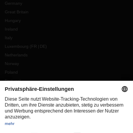
Germany
Great Britain
Hungary
Ireland
Italy
Luxembourg
(
FR
DE
)
Netherlands
Norway
Poland
Portugal
Romania
Slovakia
Spain
Sweden
Switzerland
(
DE
FR
)
Turkey