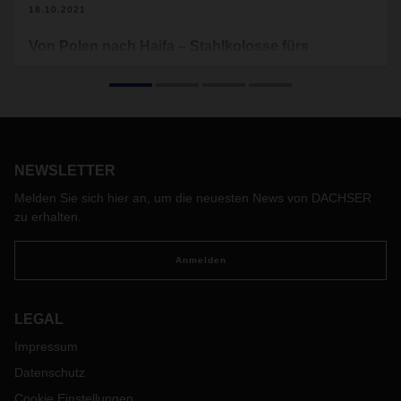
18.10.2021
Von Polen nach Haifa – Stahlkolosse fürs
Mittelmeer
Von Polen über Hamburg ans Mittelmeer führte der Weg von
neuen Containerbrücken für den Hafen in Haifa. DACHSER
Air & Sea Logistics übernahm den Transport von der
zerlegten Ship-to-Shore-Containerbrücken und konsolidierte
verschiedene Teile von Zulieferern aus ganz Europa. Ein
NEWSLETTER
Projekt in ganz großen Dimensionen.
Melden Sie sich hier an, um die neuesten News von DACHSER
zu erhalten.
Anmelden
LEGAL
Impressum
Datenschutz
Cookie Einstellungen