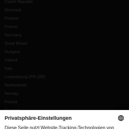
Czech Republic
Denmark
Finland
France
Germany
Great Britain
Hungary
Ireland
Italy
Luxembourg
(
FR
DE
)
Netherlands
Norway
Poland
Portugal
Romania
Slovakia