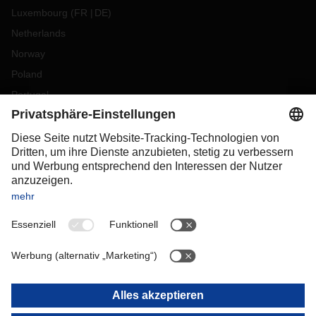
Luxembourg
(
FR
DE
)
Netherlands
Norway
Poland
Portugal
Romania
Slovakia
Spain
Sweden
Switzerland
(
DE
FR
)
Turkey
OCEANIA
Australia
New Zealand