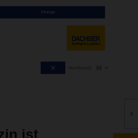
Change
Merkliste
(0)
n ist