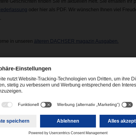
tere Geschichten finden Sie im aktuellen Heft. Sie erhalten Ihr 
Niederlassung
oder hier als PDF. Wir wünschen Ihnen viel Freude
.
erne in unseren
älteren DACHSER magazin Ausgaben.
R magazin 04/23
(5,25 MB)
Kontakt
Christian Auchter
+49 831 5916-1426