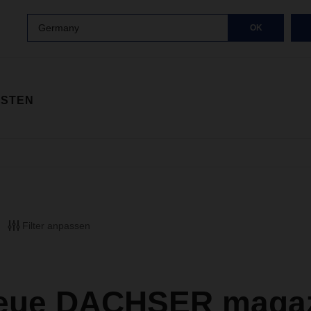
Germany
OK
ISTEN
Filter anpassen
eue DACHSER magazi