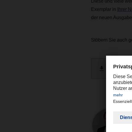
Diese und viele wei
Exemplar in
Ihrer 
der neuen Ausgabe
Stöbern Sie auch g
DACHSE
PDF 