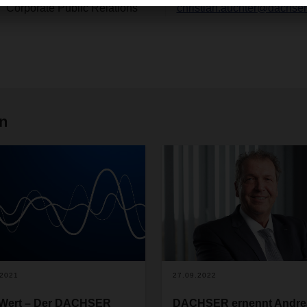
Corporate Public Relations
christian.auchter@dachse
en
.2021
27.09.2022
Wert – Der DACHSER
DACHSER ernennt Andre