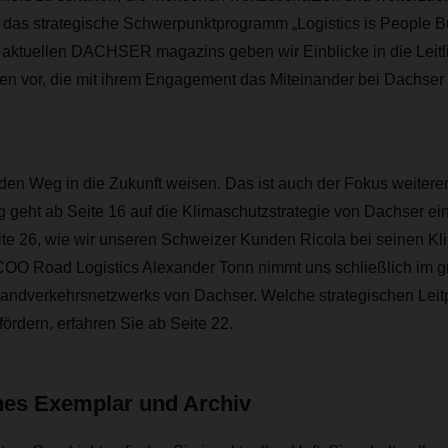
 das strategische Schwerpunktprogramm „Logistics is People Bu
 aktuellen DACHSER magazins geben wir Einblicke in die Leitli
n vor, die mit ihrem Engagement das Miteinander bei Dachser m
 den Weg in die Zukunft weisen. Das ist auch der Fokus weiterer 
 geht ab Seite 16 auf die Klimaschutzstrategie von Dachser ei
eite 26, wie wir unseren Schweizer Kunden Ricola bei seinen K
 COO Road Logistics Alexander Tonn nimmt uns schließlich im g
 Landverkehrsnetzwerks von Dachser. Welche strategischen Lei
ördern, erfahren Sie ab Seite 22.
ches Exemplar und Archiv