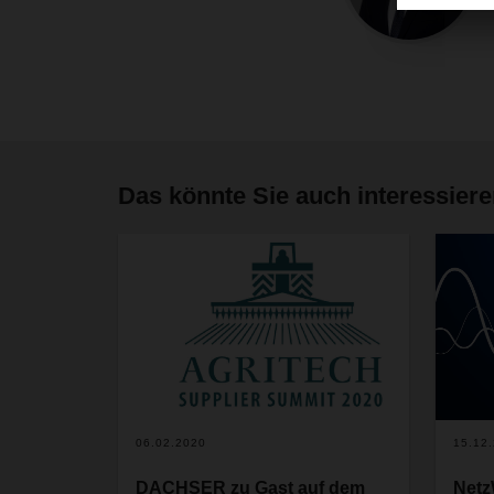
Das könnte Sie auch interessier
06.02.2020
15.12
DACHSER zu Gast auf dem
Netz