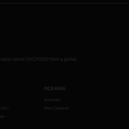
formation about DACHSER from a global
OCEANIA
Australia
NL
)
New Zealand
lic