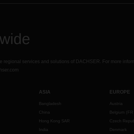
Vorstand Anfang 2021 in
Personalunion.
dwide
r the regional services and solutions of DACHSER. For more in
hser.com
ASIA
EUROPE
Bangladesh
Austria
China
Belgium
(
FR
Hong Kong SAR
Czech Repub
India
Denmark