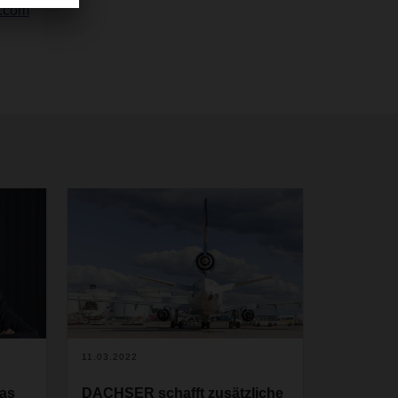
r.com
11.03.2022
as
DACHSER schafft zusätzliche