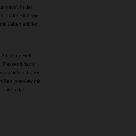
siness“. In der
nien der Strategie
it Leben erfüllen.
Artikel im Heft.
n. Passend dazu
limaschutzvorhaben
roßen Interview mit
tplanken das