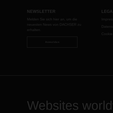
auf internationalem Parkett
ausg
Erfahrungen gesammelt.
wird 
NEWSLETTER
LEGA
uns a
Melden Sie sich hier an, um die
Impre
Mit d
neuesten News von DACHSER zu
Datens
Softw
erhalten.
Tran
Cookie
Fahre
Anmelden
Warte
Grenz
gegeb
Vorbe
19.si
Websites worl