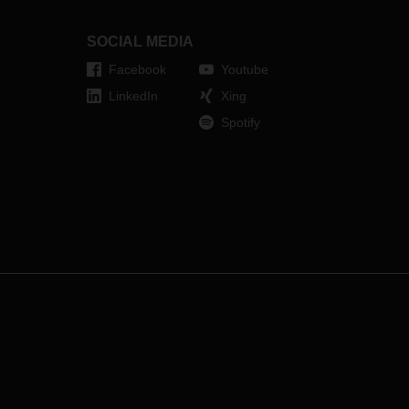
setzt DACHSER verstärkt auf den
auf
Einsatz von batterieelektrischen
SOCIAL MEDIA
Fahrzeugen für den
s
Warentransport.
Facebook
Youtube
ie
LinkedIn
Xing
Spotify