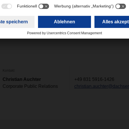
R magazin 01/22 - deutsch
(10,77 MB)
Kontakt
Christian Auchter
+49 831 5916-1426
Corporate Public Relations
christian.auchter@dachse