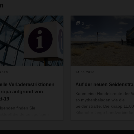
en
2
.2020
14.03.2016
elle Verladerestriktionen
Auf der neuen Seidenstr
uropa aufgrund von
Kaum eine Handelsroute der We
d-19
so mythenbeladen wie die
Seidenstraße. Die knapp 11.0
lgenden finden Sie
Kilometer lange Landverbindu
ktuell die derzeit gültigen
zwischen China und Europa er
derestriktionen, welche für
aktuell eine Renaissance als
a gelten (s. Download).
Alternative zur Luft- und Seefr
smitteltransporte sind hiervon