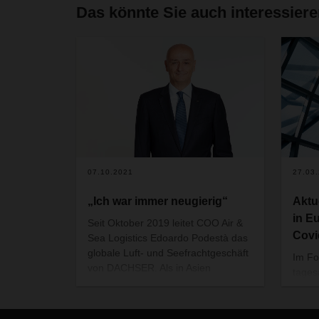
Das könnte Sie auch interessier
07.10.2021
27.03
„Ich war immer neugierig“
Aktu
in E
Seit Oktober 2019 leitet COO Air &
Covi
Sea Logistics Edoardo Podestà das
globale Luft- und Seefrachtgeschäft
Im Fo
von DACHSER. Als in Asien
tagesa
lebender Italiener ist er mit vielen
Verla
Kulturen vertraut und hat In
Europ
verschiedenen Führungspositionen
Leben