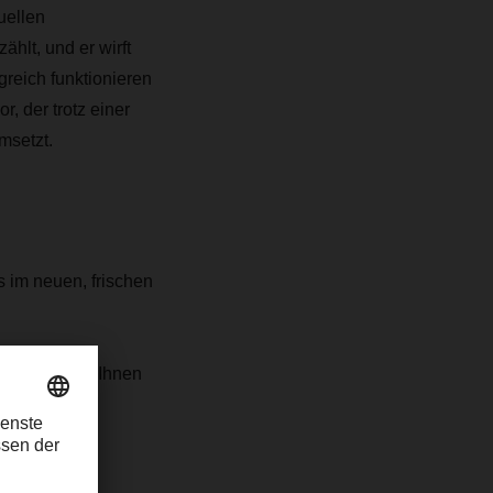
uellen
hlt, und er wirft
reich funktionieren
r, der trotz einer
msetzt.
s im neuen, frischen
Wir wünschen Ihnen