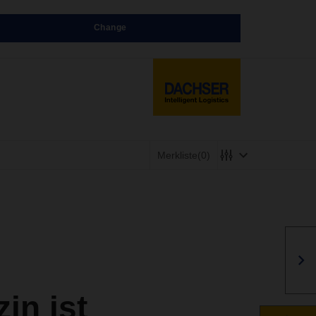
Change
Merkliste
(0)
n ist