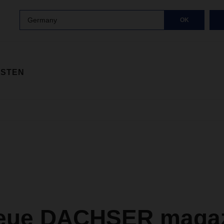
Germany
OK
ISTEN
eue DACHSER magazi