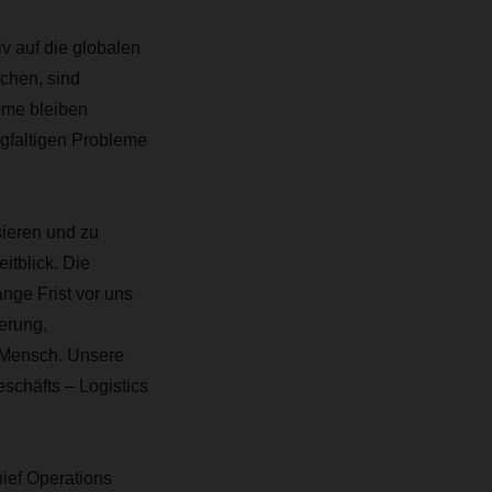
v auf die globalen
chen, sind
öme bleiben
igfaltigen Probleme
sieren und zu
tblick. Die
ange Frist vor uns
ierung,
er Mensch. Unsere
schäfts – Logistics
ief Operations