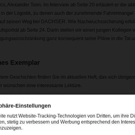
cs, Alexander Tonn. Im Interview ab Seite 20 erläutert er die akt
in der Logistik, zu denen auch der zunehmende Fahrermangel zä
 auf seinen Weg bei DACHSER. Wie Nachwuchssicherung erfolg
fsporträt ab Seite 24. Darin stellen wir einen jungen Kollegen vo
ngseinschränkung ganz konsequent seine Pläne in die Tat u
ches Exemplar
tere Geschichten finden Sie im aktuellen Heft, das sich übrigen
ir wünschen eine interessante Lektüre.
rsönliches Exemplar in Ihrer Niederlassung oder hier als PDF. 
 Lektüre der neuen Ausgabe.
erne in unseren
älteren DACHSER magazin Ausgaben.