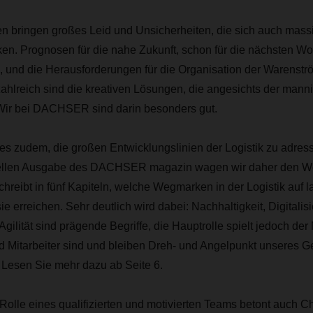
n bringen großes Leid und Unsicherheiten, die sich auch massi
ken. Prognosen für die nahe Zukunft, schon für die nächsten Wo
, und die Herausforderungen für die Organisation der Warenstr
ahlreich sind die kreativen Lösungen, die angesichts der mann
Wir bei DACHSER sind darin besonders gut.
s zudem, die großen Entwicklungslinien der Logistik zu adres
uellen Ausgabe des DACHSER magazin wagen wir daher den Wei
chreibt in fünf Kapiteln, welche Wegmarken in der Logistik auf l
ie erreichen. Sehr deutlich wird dabei: Nachhaltigkeit, Digitalis
 Agilität sind prägende Begriffe, die Hauptrolle spielt jedoch d
d Mitarbeiter sind und bleiben Dreh- und Angelpunkt unseres Ge
 Lesen Sie mehr dazu ab Seite 6.
olle eines qualifizierten und motivierten Teams betont auch Ch