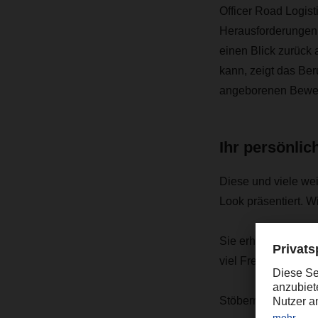
Officer Road Logisti
Herausforderungen 
einen Blick zurück
kann, zeigt das Beru
angeborenen Bewegu
Ihr persönli
Diese und viele wei
Look präsentiert. W
Sie erhalten Ihr pe
viel Freude bei der
Stöbern Sie auch g