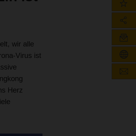
lt, wir alle
ona-Virus ist
assive
ongkong
ins Herz
iele