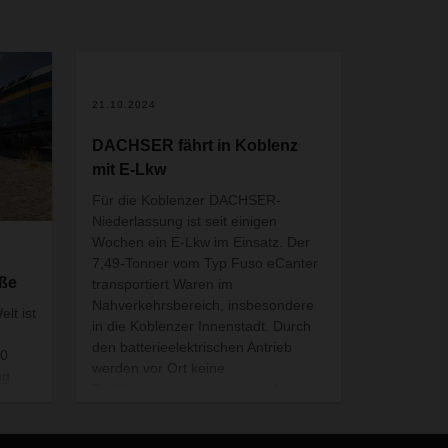
21.10.2024
DACHSER fährt in Koblenz
mit E-Lkw
Für die Koblenzer DACHSER-
Niederlassung ist seit einigen
Wochen ein E-Lkw im Einsatz. Der
7,49-Tonner vom Typ Fuso eCanter
aße
transportiert Waren im
Nahverkehrsbereich, insbesondere
lt ist
in die Koblenzer Innenstadt. Durch
den batterieelektrischen Antrieb
00
werden vor Ort keine
ng
Treibhausgasemissionen und
lebt
Stickoxide freigesetzt. Als Teil einer
langfristigen Klimaschutzstrategie
acht.