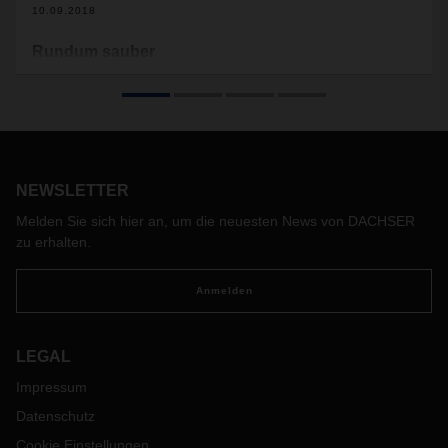
10.09.2018
Rundum sauber
Autowaschen ist mehr als Saubermachen. Jedenfalls für
Spezialisten wie das luxemburgische Familienunternehmen
Flowey. Sie sorgen mit Leidenschaft und einem intelligenten
Logistikkonzept für Hochglanz aus der Waschanlage.
NEWSLETTER
Melden Sie sich hier an, um die neuesten News von DACHSER
zu erhalten.
Anmelden
LEGAL
Impressum
Datenschutz
Cookie Einstellungen