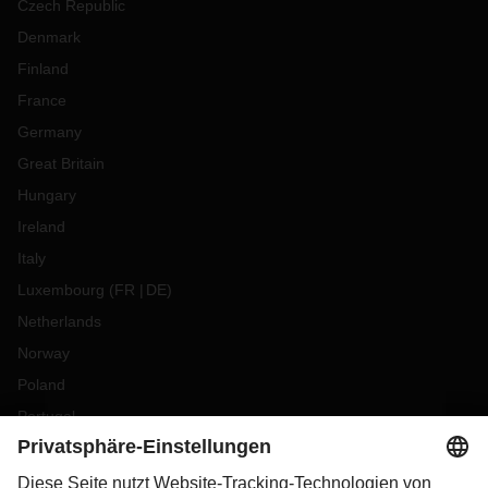
Czech Republic
Denmark
Finland
France
Germany
Great Britain
Hungary
Ireland
Italy
Luxembourg
(
FR
DE
)
Netherlands
Norway
Poland
Portugal
Romania
Slovakia