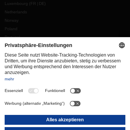
Luxembourg
(
FR
DE
)
Netherlands
Norway
Poland
Portugal
Romania
Slovakia
Spain
Sweden
Switzerland
(
DE
FR
)
Turkey
OCEANIA
Australia
New Zealand