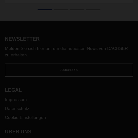
Portugal
Anfang Februar hat DACHSER eine neue Niederlassung in
Coimbra in Portugal bezogen. Damit verdreifacht der
Logistikdienstleister seine Logistikfläche in Zentralportugal
nun auf über 6.300 Quadratmeter.
NEWSLETTER
Melden Sie sich hier an, um die neuesten News von DACHSER
zu erhalten.
Anmelden
LEGAL
Impressum
Datenschutz
Cookie Einstellungen
ÜBER UNS