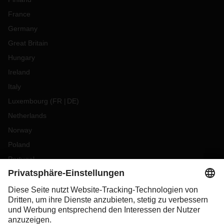
France
Germany
Great Britain
Hungary
Ireland
Italy
Luxembourg
(
FR
DE
)
Netherlands
Norway
Poland
Portugal
Romania
Slovakia
Spain
Sweden