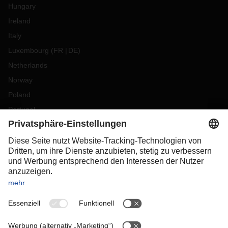
Hungary
Ireland
Italy
Luxembourg
(
FR
DE
)
Netherlands
Norway
Poland
Portugal
Romania
Slovakia
Spain
Sweden
Switzerland
(
DE
FR
)
Turkey
OCEANIA