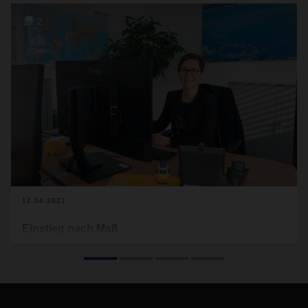
2
12.04.2021
Einstieg nach Maß
Vom Weltflughafen in die DACHSER-Welt: Für Maria Bäurle
führte das Traineeprogramm für Young Professionals zu
einer Punktlandung in ihrem Traumberuf.