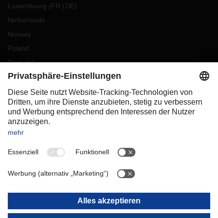
Luxembourg
(
FR
DE
)
Netherlands
Norway
Poland
Portugal
Romania
Slovakia
Spain
Sweden
Switzerland
(
DE
FR
)
Turkey
OCEANIA
Australia
New Zealand