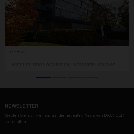
14.12.2020
„Bindung und Loyalität der Mitarbeiter machen
DACHSER aus“
Vom Ein-Mann-Unternehmen zum Global Player –
DACHSER hat sich in den 90 Jahren seiner
Unternehmensgeschichte zu einer internationalen Größe in
der Logistik entwickelt. Wie der Logistikdienstleister dabei
NEWSLETTER
von der Loyalität seiner Mitarbeiter und der Struktur als
Familienunternehmen profitiert, erklärt Dr. Andreas
Melden Sie sich hier an, um die neuesten News von DACHSER
Froschmayer, Corporate Director Corporate Development
zu erhalten.
Strategy & PR bei DACHSER im Interview.