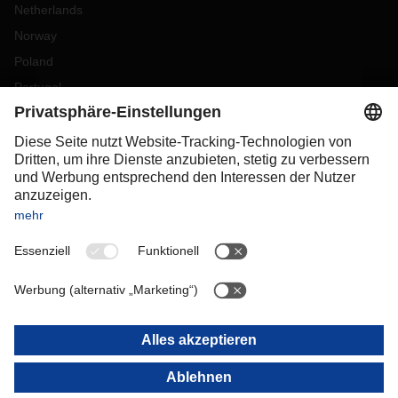
Netherlands
Norway
Poland
Portugal
Romania
Slovakia
Spain
Sweden
Switzerland
(
DE
FR
)
Turkey
OCEANIA
Australia
New Zealand