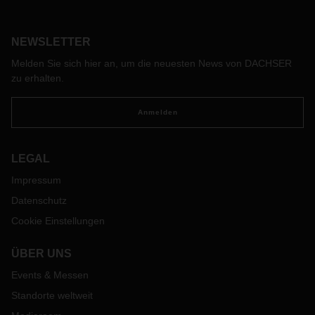
Dazu gehört insbesondere die fortschreitende Digitalisierung
von Kommunikation und Shopping. DACHSER DIY Logistics
unterstützt den Wandel und die damit verbundenen
NEWSLETTER
Herausforderungen der Branche.
Melden Sie sich hier an, um die neuesten News von DACHSER
zu erhalten.
Anmelden
LEGAL
Impressum
Datenschutz
Cookie Einstellungen
ÜBER UNS
Events & Messen
Standorte weltweit