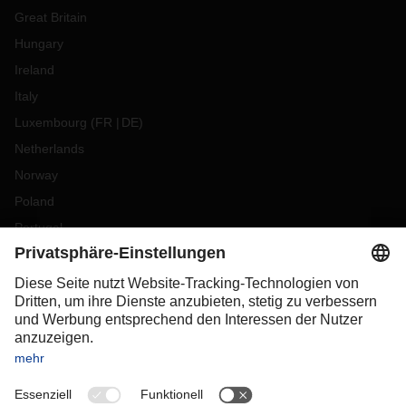
Great Britain
Hungary
Ireland
Italy
Luxembourg
(
FR
DE
)
Netherlands
Norway
Poland
Portugal
Romania
Slovakia
Spain
Sweden
Switzerland
(
DE
FR
)
Turkey