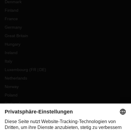
Denmark
Finland
France
Germany
Great Britain
Hungary
Ireland
Italy
Luxembourg
(
FR
DE
)
Netherlands
Norway
Poland
Portugal
Romania
Slovakia
Spain