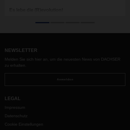
Es lebe die (R)evolution!
Wie macht DACHSER Innovation zum Motor ständiger
Erneuerung? Ein Namensartikel von CEO Burkhard Eling
gibt Ein- und Ausblicke.
NEWSLETTER
Melden Sie sich hier an, um die neuesten News von DACHSER
zu erhalten.
Anmelden
LEGAL
Impressum
Datenschutz
Cookie Einstellungen