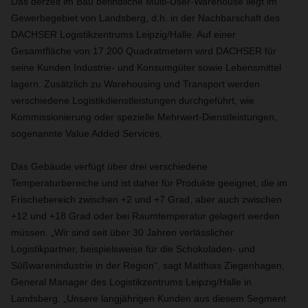
Das derzeit im Bau befindliche Multi-User-Warehouse liegt im
Gewerbegebiet von Landsberg, d.h. in der Nachbarschaft des
DACHSER Logistikzentrums Leipzig/Halle. Auf einer
Gesamtfläche von 17.200 Quadratmetern wird DACHSER für
seine Kunden Industrie- und Konsumgüter sowie Lebensmittel
lagern. Zusätzlich zu Warehousing und Transport werden
verschiedene Logistikdienstleistungen durchgeführt, wie
Kommissionierung oder spezielle Mehrwert-Dienstleistungen,
sogenannte Value Added Services.
Das Gebäude verfügt über drei verschiedene
Temperaturbereiche und ist daher für Produkte geeignet, die im
Frischebereich zwischen +2 und +7 Grad, aber auch zwischen
+12 und +18 Grad oder bei Raumtemperatur gelagert werden
müssen. „Wir sind seit über 30 Jahren verlässlicher
Logistikpartner, beispielsweise für die Schokoladen- und
Süßwarenindustrie in der Region“, sagt Matthias Ziegenhagen,
General Manager des Logistikzentrums Leipzig/Halle in
Landsberg. „Unsere langjährigen Kunden aus diesem Segment