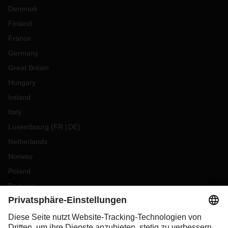
Denmark
Finland
France
Germany
Great Britain
Hungary
Ireland
Italy
Luxembourg
(
FR
DE
)
Netherlands
Norway
Poland
Portugal
Romania
Slovakia