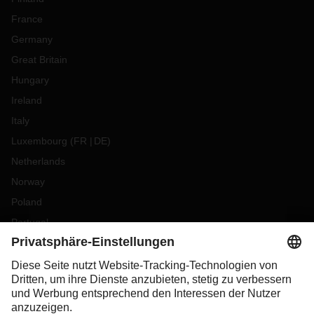
France
Germany
Great Britain
Hungary
Ireland
Italy
Luxembourg
(
FR
DE
)
Netherlands
Norway
Poland
Portugal
Romania
Slovakia
Spain
Sweden