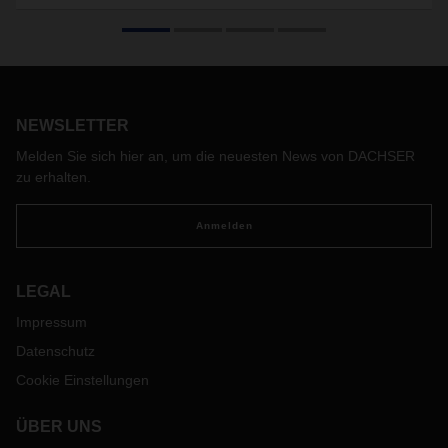
Check
Um was geht es eigentlich bei
Quantencomputern?
Und
welchen Nutzen bringen sie ganz konkret für die Logistik?
NEWSLETTER
Melden Sie sich hier an, um die neuesten News von DACHSER
zu erhalten.
Anmelden
LEGAL
Impressum
Datenschutz
Cookie Einstellungen
ÜBER UNS