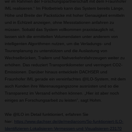
wir im Rahmen der Forschungspartnerschaft mit dem Fraunhofer
IML realisieren.“ Im Pilotbetrieb kann das System bereits Länge,
Höhe und Breite der Packstücke mit hoher Genauigkeit ermitteln
und in Echtzeit anzeigen, ohne Messstationen anfahren zu
müssen. Sobald das System vollkommen praxistauglich ist,
lassen sich die ermittelten Volumendaten unter anderem von
intelligenten Algorithmen nutzen, um die Verladungs- und
Tourenplanung zu unterstützen und die Auslastung von
Wechselbrücken, Trailern und Nahverkehrsfahrzeugen weiter zu
erhöhen. Das reduziert Transportkilometer und verringert CO2-
Emissionen. Darüber hinaus entwickeln DACHSER und
Fraunhofer IML gerade ein vereinfachtes @ILO-System, mit dem
auch Kunden ihre Warenausgangszone ausrüsten und so die
Transparenz im Versand erhöhen können. „Hier ist aber noch
einiges an Forschungsarbeit zu leisten“, sagt Hohm.
Wie @ILO im Detail funktioniert, erfahren Sie
hier:
https://www.dachser.de/de/mediaroom/So-funktioniert-ILO-
Identifizieren-Lokalisieren-Vermessen-und-Visualisieren-23170