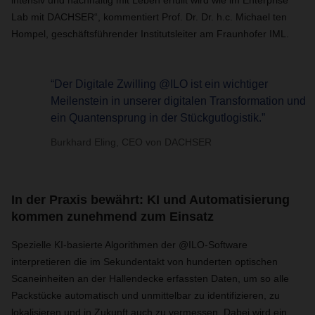
intensiv und nachhaltig mit Leben erfüllt wird wie im Enterprise
Lab mit DACHSER“, kommentiert Prof. Dr. Dr. h.c. Michael ten
Hompel, geschäftsführender Institutsleiter am Fraunhofer IML.
“Der Digitale Zwilling @ILO ist ein wichtiger
Meilenstein in unserer digitalen Transformation und
ein Quantensprung in der Stückgutlogistik.”
Burkhard Eling, CEO von DACHSER
In der Praxis bewährt: KI und Automatisierung
kommen zunehmend zum Einsatz
Spezielle KI-basierte Algorithmen der @ILO-Software
interpretieren die im Sekundentakt von hunderten optischen
Scaneinheiten an der Hallendecke erfassten Daten, um so alle
Packstücke automatisch und unmittelbar zu identifizieren, zu
lokalisieren und in Zukunft auch zu vermessen. Dabei wird ein