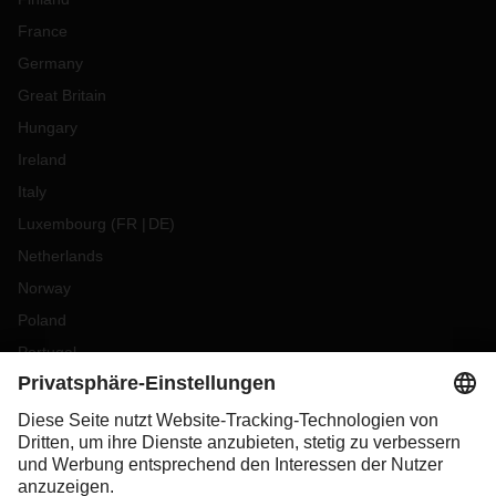
France
Germany
Great Britain
Hungary
Ireland
Italy
Luxembourg
(
FR
DE
)
Netherlands
Norway
Poland
Portugal
Romania
Slovakia
Spain
Sweden