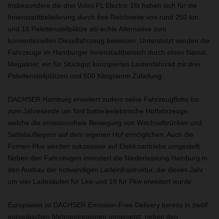
Insbesondere die drei Volvo FL Electric 16t haben sich für die
Innenstadtbelieferung durch ihre Reichweite von rund 250 km
und 18 Palettenstellplätze als echte Alternative zum
konventionellen Dieselfahrzeug bewiesen. Unterstützt werden die
Fahrzeuge im Hamburger Innenstadtbereich durch einen Nanuk
Megaliner, ein für Stückgut konzipiertes Lastenfahrrad mit drei
Palettenstellplätzen und 500 Kilogramm Zuladung.
DACHSER Hamburg erweitert zudem seine Fahrzeugflotte bis
zum Jahresende um fünf batterieelektrische Hoffahrzeuge,
welche die emissionsfreie Bewegung von Wechselbrücken und
Sattelaufliegern auf dem eigenen Hof ermöglichen. Auch die
Firmen-Pkw werden sukzessive auf Elektroantriebe umgestellt.
Neben den Fahrzeugen investiert die Niederlassung Hamburg in
den Ausbau der notwendigen Ladeinfrastruktur, die dieses Jahr
um vier Ladesäulen für Lkw und 18 für Pkw erweitert wurde.
Europaweit ist DACHSER Emission-Free Delivery bereits in zwölf
europäischen Metropolregionen umgesetzt: neben den