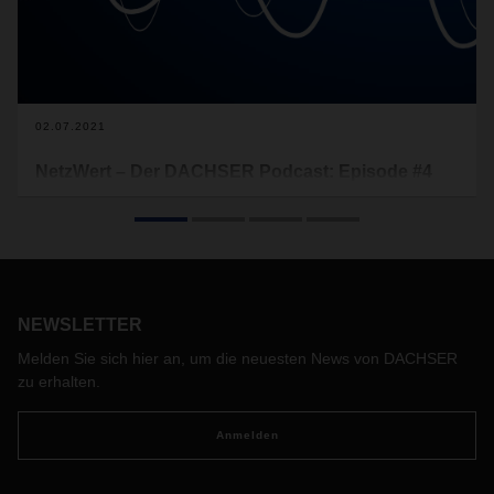
02.07.2021
NetzWert – Der DACHSER Podcast: Episode #4
jetzt on air
Die vierte Ausgabe des DACHSER Podcasts NetzWert wirft
einen Blick auf DACHSER Road Logistics.
NEWSLETTER
Melden Sie sich hier an, um die neuesten News von DACHSER
zu erhalten.
Anmelden