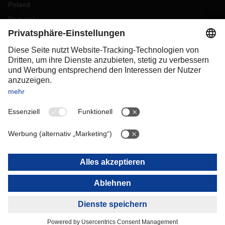
Poland
Portugal
Romania
Slovakia
Spain
Sweden
Switzerland
(
DE
FR
)
Turkey
OCEANIA
Australia
New Zealand