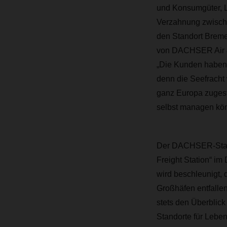
und Konsumgüter, Le
Verzahnung zwische
den Standort Breme
von DACHSER Air & S
„Die Kunden haben 
denn die Seefracht 
ganz Europa zugeste
selbst managen kö
Der DACHSER-Stando
Freight Station“ i
wird beschleunigt, 
Großhäfen entfallen
stets den Überblick
Standorte für Lebe