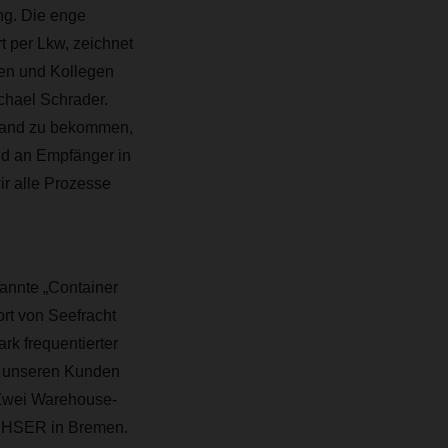
ng. Die enge
 per Lkw, zeichnet
nen und Kollegen
chael Schrader.
 Hand zu bekommen,
nd an Empfänger in
ir alle Prozesse
annte „Container
rt von Seefracht
rk frequentierter
en unseren Kunden
. Zwei Warehouse-
ACHSER in Bremen.