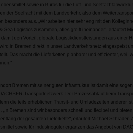
bensmittel sowie in Büros für die Luft- und Seefrachtabwicklu
n der Seefracht mit dem Landverkehr, also dem Weitertransport
n besonders aus. „Wir arbeiten hier sehr eng mit den Kollegin
ea Logistics zusammen, alles greift ineinander“, erläutert Mi
damit den Vorteil, globale Logistikdienstleistungen aus einer
wird in Bremen direkt in unser Landverkehrsnetz eingespeist u
llt. Das macht die Lieferketten planbarer und effizienter, weil w
nnen.“
rt Bremen mit seiner guten Infrastruktur ist damit eine sogen
m DACHSER-Transportnetzwerk. Der Prozessablauf beim Transpo
denn die teils erheblichen Transit- und Umladezeiten anderer, sta
. „In Bremen sind wir besonders schnell und flexibel und biet
 entlang der gesamten Lieferkette“, erläutert Michael Schrader
nsmittel sowie für Industriegüter ergänzen das Angebot von D