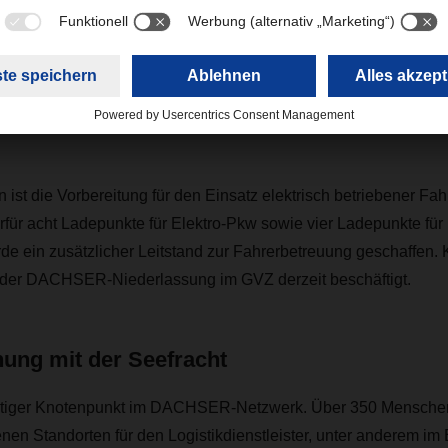
Mit dem Neubau sind wir für die Zukunft gu
fgestellt.”
chael Schrader, General Manager European Logistics, DACH
en ist die Vorbereitung für den Einsatz elektrisch betriebener F
rfür acht Ladepunkte für Elektro-Pkw sowie vier Ladepunkte für
de ein zusätzlicher Leitstand zur Fahrerbetreuung geschaffen.
der DACHSER-Niederlassung im GVZ derzeit beschäftigt.
ung mit der Seefracht
htiger Knotenpunkt im DACHSER-Netzwerk. Über 350 Menschen 
nen Standorten für den Logistikdienstleister, unter anderem im 