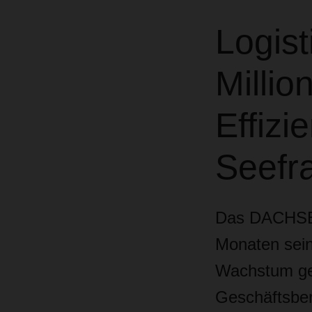
Logist
Millio
Effizi
Seefr
Das DACHSER
Monaten sein
Wachstum ger
Geschäftsber