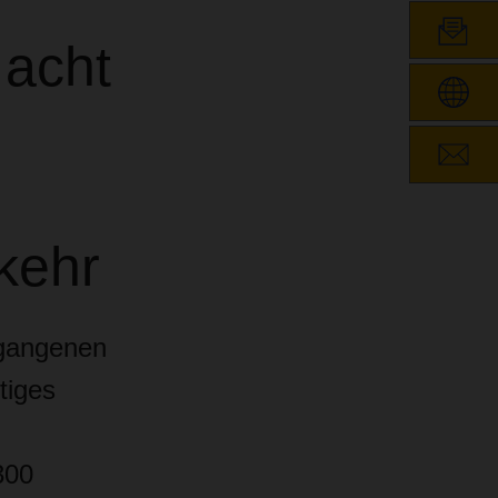
 acht
kehr
gangenen
tiges
300