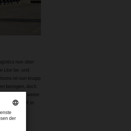
istics nun über
le Lkw be- und
trums ist nun knapp
ren bezogen, doch
n in Bremen weiter
s bei DACHSER in