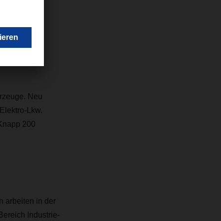
t
SER Bremen
ahrzeuge. Neu
Elektro-Lkw
.
 Knapp 200
arbeiten in der
Bereich Industrie-