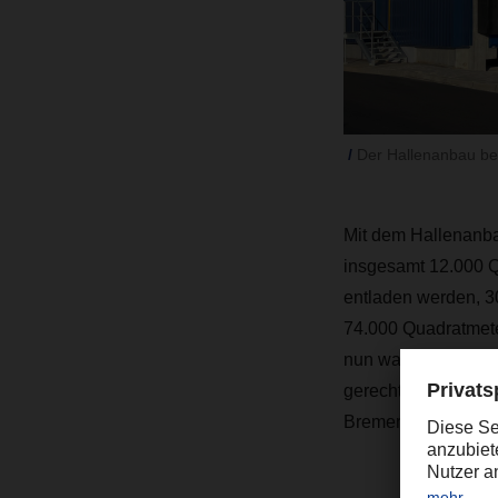
Der Hallenanbau b
Mit dem Hallenanb
insgesamt 12.000 Q
entladen werden, 3
74.000 Quadratmete
nun war es Zeit, 
gerecht zu werden“
Bremen.