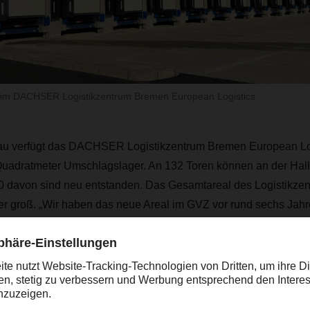
eim DACHSER Logistikzentrum Bremen European Logistics
au verfügt das DACHSER Logistikzentrum Bremen European Log
uadratmeter Umschlagslager. An 132 Toren können an der Hal
0 davon sind neu entstanden. Das Gesamtareal des Logistikzen
r groß. „Wir haben das neue Areal im GVZ vor rund sechs Jah
mehr Platz zu schaffen, um dem wachsenden Sendungsaufkomme
, sagt Michael Schrader, General Manager European Logistic