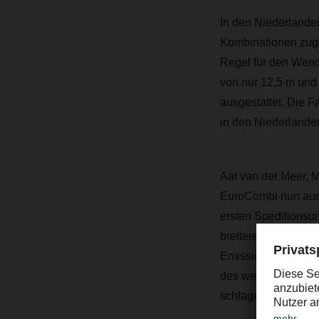
In den Niederlanden
Kombinationen zuge
Regel für den Wend
von nur 12,5 m und
ausgestattet. Die F
in den Niederlande
Aat van der Meer, 
EuroCombi nun auch
ersten Speditionsu
breitere internatio
Emissionseinsparun
des weiterhin anha
schlagen.“