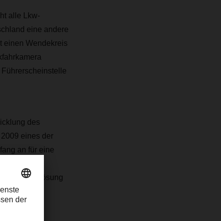
ht alle Lkw-
schland eine andere
at einen Wendekreis
kfahrkamera
 Führerscheinstelle
icklung des
2009 eines der
ang an für eine
n auch zur Lösung
ner Klappe