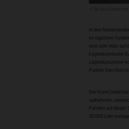
Der EuroCombi hat vi
In den Niederlande
im täglichen Syste
sind sehr stolz au
Logistikzentrums 
Logistikprozesse no
Partner Van Ooij is
Der EuroCombi hat v
aufnehmen, wodurch
Fahrten auf dieser
20.000 Liter wenig