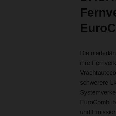
Fernve
EuroC
Die niederlä
ihre Fernver
Vrachtautoco
schwerere L
Systemverkeh
EuroCombi bi
und Emission