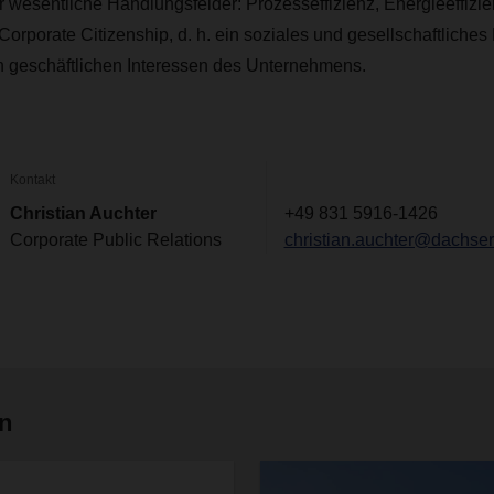
r wesentliche Handlungsfelder: Prozesseffizienz, Energieeffizi
orporate Citizenship, d. h. ein soziales und gesellschaftlich
en geschäftlichen Interessen des Unternehmens.
Kontakt
Christian Auchter
+49 831 5916-1426
Corporate Public Relations
christian.auchter@dachse
en