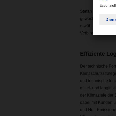
Stefan Raimondo zuf
gewachsene Präsen
erwähnten Einsparu
Verbindung nach De
Effiziente Lo
Der technische Forts
Klimaschutzstrategi
und technische Inn
mittel- und langfr
der Klimaziele der
dabei mit Kunden un
und Null
-
Emissionen