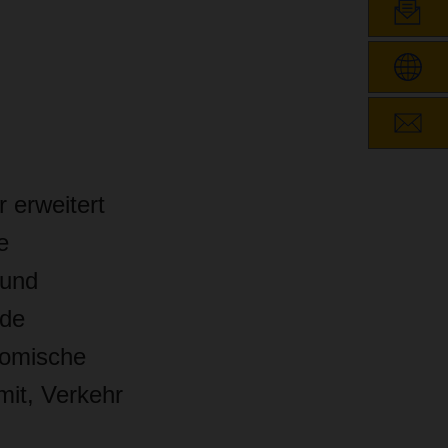
 erweitert
e
 und
nde
nomische
mit, Verkehr