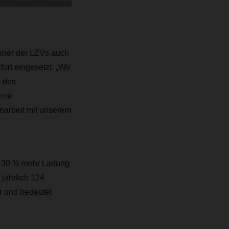
iner der LZVs auch
rt eingesetzt. „Wir
r des
ine
enarbeit mit unserem
zu 30 % mehr Ladung
jährlich 124
r und bedeutet