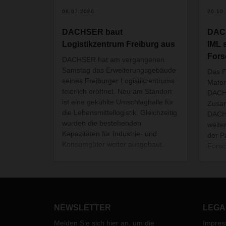
06.07.2026
20.10
DACHSER baut
DAC
Logistikzentrum Freiburg aus
IML 
Fors
DACHSER hat am vergangenen
Samstag das Erweiterungsgebäude
Das F
seines Freiburger Logistikzentrums
Mater
feierlich eröffnet. Neu am Standort
DACHS
ist eine gekühlte Umschlaghalle für
Zusa
die Lebensmittellogistik. Gleichzeitig
DACH
wurden die bestehenden
weite
Kapazitäten für Industrie- und
der P
Konsumgüter weiter ausgebaut.
Forsc
Entwi
prakt
das 
digit
Scien
NEWSLETTER
LEGA
(KI),
Syste
Melden Sie sich hier an, um die
Impre