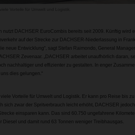
ele Vorteile für Umwelt und Logistik.
n nutzt DACHSER EuroCombis bereits seit 2009. Künftig wird e
mverkehr auf der Strecke zur DACHSER-Niederlassung in Frankfu
f die neue Entwicklung“, sagt Stefan Raimondo, General Manage
DACHSER Zevenaar. „DACHSER arbeitet unaufhörlich daran, se
ch nachhaltiger und effizienter zu gestalten. In enger Zusamm
t uns dies gelungen.“
iele Vorteile für Umwelt und Logistik. Er kann pro Reise bis 
 sich zwar der Spritverbrauch leicht erhöht, DACHSER jedoch 
 Strecke einsparen kann. Das sind 60.750 ungefahrene Kilomete
er Diesel und damit rund 63 Tonnen weniger Treibhausgas.