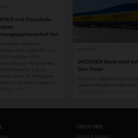
.2020
HSER und Fraunhofer
setzen
chungspartnerschaft fort
raunhofer-Institut für
09.12.2021
ialfluss und Logistik IML und
ER verlängern ihre
DACHSER Iberia setzt auf
mmenarbeit im Rahmen des
Duo-Trailer
SER Enterprise Lab um
re drei Jahre. Im Mittelpunkt
Für seine täglichen Linienverk
artnerschaft stehen weiterhin
zwischen Madrid und Barcelon
hungs- und
DACHSER Iberia zwei Duo-Trai
cklungsprojekte mit
Kombinationen in Betrieb
ischem Anwendungsnutzen für
genommen. Effizienz und
DACHSER-Netz. Dazu zählen
Klimaschutz gehen dabei Hand
ale Technologien wie Data
Hand, da mit einer Zugmaschi
ce und Künstliche Intelligenz
maximal 134 Paletten mit War
L
ÜBER UNS
 RTLS (Real-Time Locating
transportiert werden können.
m), 5G und IoT (Internet of
ssum
Events & Messen