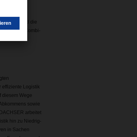
chon stark
elpreise und die
weitere EuroCombi-
egten
effiziente Logistik
auf diesem Wege
er Abkommens sowie
. DACHSER arbeitet
tik hin zu Niedrig-
iven in Sachen