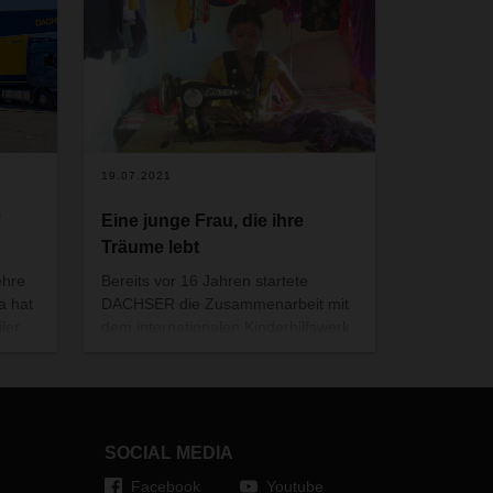
19.07.2021
Eine junge Frau, die ihre
Träume lebt
ehre
Bereits vor 16 Jahren startete
a hat
DACHSER die Zusammenarbeit mit
ler
dem internationalen Kinderhilfswerk
terre des hommes. Kinderrechte,
Zugang zu Bildung und die
 in
Förderung von Nachhaltigkeit und
ne
Umweltschutz sind wichtige
e
Bestandteile der Kooperation. Anjali
SOCIAL MEDIA
aus dem indischen Bundesstaat
Facebook
Youtube
Uttar Pradesh hat durch das