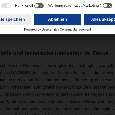
olge ist die Zukunft des LZV vielversprechend: „Die ohnehin s
z von EuroCombis wird sicher noch zunehmen. Steigende Dies
ngen tragen sicher dazu bei. Deshalb planen wir bereits eine 
utschland.“
gistik und technische Innovation im Fokus
chritt in der Prozesseffizienz trägt zudem zur langfristig angel
e von DACHSER bei, in deren Zentrum der Logistikdienstleister 
ovation gerückt hat. Das Unternehmen ist überzeugt, dass es 
istig am wirksamsten zum Erreichen des 2 Grad-Ziels des Paris
 Europäischen Union und vieler anderer Länder beitragen kann
d Partnern zusammen, die ebenfalls aktiv den Wandel der Logis
-Technologien gestalten wollen, und konzentriert seine Initiat