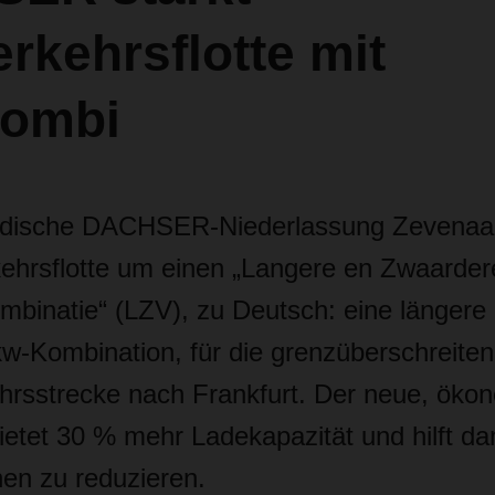
rkehrsflotte mit
ombi
ndische DACHSER-Niederlassung Zevenaar
kehrsflotte um einen
„Langere en Zwaarder
mbinatie“ (LZV)
, zu Deutsch:
eine längere
kw-Kombination
, für die
grenzüberschreite
rsstrecke nach Frankfurt. Der neue, öko
etet 30 % mehr Ladekapazität und hilft da
en zu reduzieren.