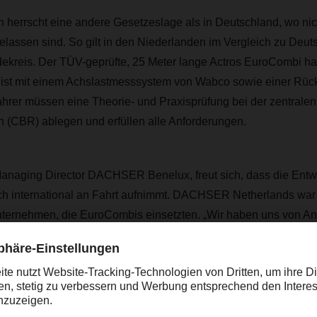
 herrscht eine andere Gesetzeslage als in Deutschland, wo nic
lassen sind. So gilt in den Niederlanden im Vergleich zu Deut
ekreis. Der TÜV-geprüfte, 25 Meter lange Actros EuroCombi h
 ist mit einem Achslastmesssystem von Wabco sowie einer Rüc
ahrer müssen eine Theorie- und Praxisprüfung bei der zentralen
n (CBR) ablegen und erfüllen alle Anforderungen.
Managing Director DACHSER Benelux, freut sich, dass die Entw
 international an Fahrt aufnimmt. DACHSER Netherlands war 
nternehmen, die EuroCombis einsetzten. „Wir haben uns von Anf
nale Nutzung eingesetzt. Neben den deutlichen Kraftstoff- und
gen könnte der EuroCombi gerade auf internationalen Strecke
ltenden Fahrermangels beitragen und somit zwei Fliegen mit ei