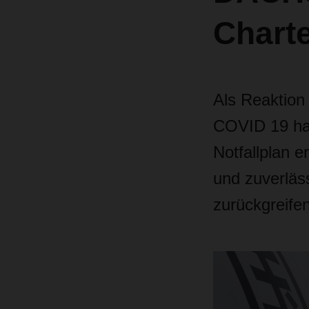
Chart
Als Reaktion 
COVID 19 hat
Notfallplan e
und zuverläs
zurückgreifen