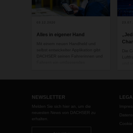
03.12.2020
23.07
Alles in eigener Hand
„Jed
Cha
Mit einem neuen Handheld und
selbst entwickelter Applikation gibt
Die C
DACHSER seinen Fahrerinnen und
Luftf
Fahrern ein umfassendes
und v
Assistenzsystem an die Hand, das
Timo 
sie intuitiv und zuverlässig durch alle
Freig
logistischen Prozesse im
Logist
Nahverkehr führt.
des Lu
Lösun
NEWSLETTER
LEGA
vorsic
Melden Sie sich hier an, um die
Impre
neuesten News von DACHSER zu
Datens
erhalten.
Cookie