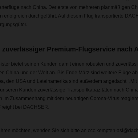
rterflüge nach China. Der erste von mehreren planmäßigen Ch
 erfolgreich durchgeführt. Auf diesem Flug transportierte D
rgungsgüter.
 zuverlässiger Premium-Flugservice nach 
eister bietet seinen Kunden damit einen robusten und zuverläs
n China und der Welt an. Bis Ende März sind weitere Flüge ab 
a, den USA und Lateinamerika sind außerdem angedacht. „Mit d
unseren Kunden zuverlässige Transportkapazitäten nach China
nen im Zusammenhang mit dem neuartigen Corona-Virus reagieren
 Freight bei DACHSER.
hren möchten, wenden Sie sich bitte an ccc.kempten-asl@dac