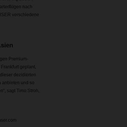
arterflügen nach
ACHSER verschiedene
Asien
sigen Premium-
Frankfurt geplant,
ieser dezidierten
 anbieten und so
“, sagt Timo Stroh,
hser.com