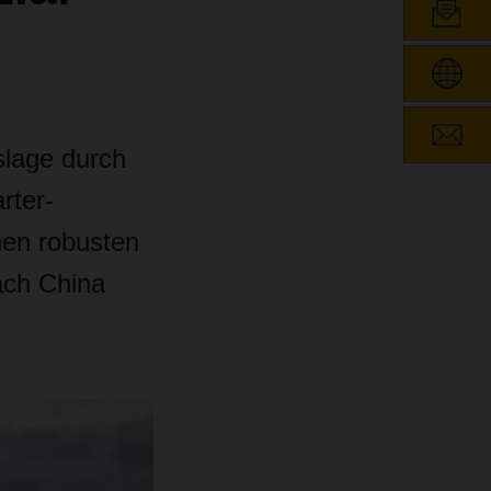
slage durch
rter-
inen robusten
ach China