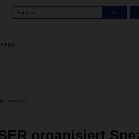
Germany
OK
ISTEN
ilter anpassen
ER organisiert Spez