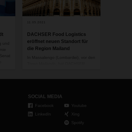
11.05.2021
dt
DACHSER Food Logistics
eröffnet neuen Standort für
g und
die Region Mailand
emie
 Senat
In
Massalengo (Lombardei)
, vor den
e
Toren Mailands, hat DACHSER
elte
Food Logistics einen neuen
ie
Standort eröffnet. Für
rlin
Nahrungsmittelhersteller bietet die
Präsenz an der Autostrada A1 eine
schnelle Anbindung an alle
SOCIAL MEDIA
Regionen Italiens sowie nach ganz
Facebook
Youtube
Europa.
LinkedIn
Xing
Spotify