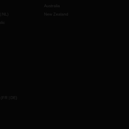
Australia
NL
)
New Zealand
lic
(
FR
DE
)