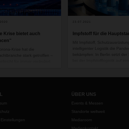
.2020
23.07.2021
e Krise bietet auch
Impfstoff für die Hauptsta
ncen“
Mit Impfstoff, Schutzausrüstun
intelligenter Logistik die Pand
orona-Krise hat die
bekämpfen: In Berlin setzt der
rachtbranche stark getroffen –
bei der Impfstofflogistik auf ein
ielleicht für immer verändert.
bewährte und vielfach eingespi
Stroh, Head of Global Air
Partnerschaft. Und damit auf d
ht bei DACHSER Air & Sea
DACHSER-Niederlassung in Be
ics, über die aktuelle Situation
Schönefeld.
ftfrachtmarkts, flexible
gen in der Krise und einen
L
ÜBER UNS
htig optimistischen Ausblick.
ssum
Events & Messen
chutz
Standorte weltweit
 Einstellungen
Mediaroom
Medienkontakt