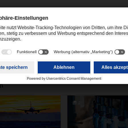
Kontakt
Theresia Gläser
+49 831 5916-1421
Corporate Public Relations
theresia.glaeser@dachser
en
2