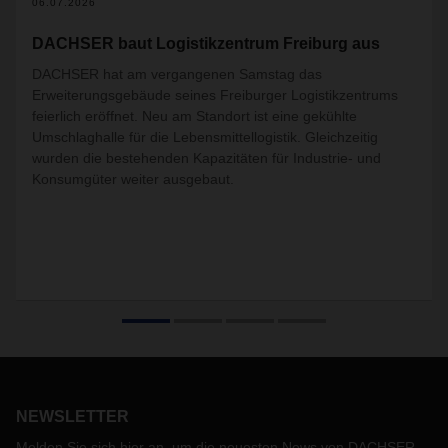
06.07.2026
DACHSER baut Logistikzentrum Freiburg aus
DACHSER hat am vergangenen Samstag das
Erweiterungsgebäude seines Freiburger Logistikzentrums
feierlich eröffnet. Neu am Standort ist eine gekühlte
Umschlaghalle für die Lebensmittellogistik. Gleichzeitig
wurden die bestehenden Kapazitäten für Industrie- und
Konsumgüter weiter ausgebaut.
NEWSLETTER
Melden Sie sich hier an, um die neuesten News von DACHSER