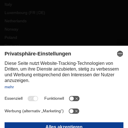
Italy
Luxembourg
(
FR
DE
)
Netherlands
Norway
Poland
Portugal
Romania
Slovakia
Spain
Sweden
Switzerland
(
DE
FR
)
Turkey
OCEANIA
Australia