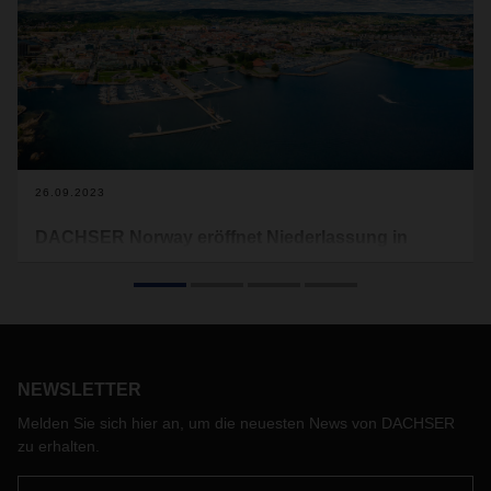
26.09.2023
DACHSER Norway eröffnet Niederlassung in
Kristiansand
Der Logistikdienstleister baut seine Präsenz auf dem
norwegischen Markt aus, um Kunden in Süd- und
Westnorwegen Logistik-Services zu bieten und ihnen
Zugang zu den EU-Märkten zu verschaffen.
NEWSLETTER
Melden Sie sich hier an, um die neuesten News von DACHSER
zu erhalten.