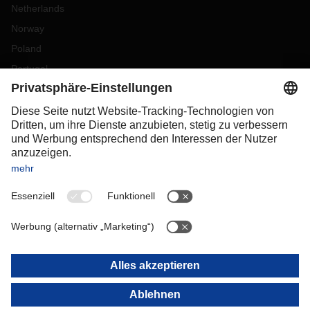
Netherlands
Norway
Poland
Portugal
Romania
Slovakia
Spain
Sweden
Switzerland
(
DE
FR
)
Turkey
OCEANIA
Australia
New Zealand