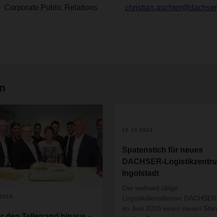
Corporate Public Relations
christian.auchter@dachse
en
2
15.10.2024
Spatenstich für neues
DACHSER-Logistikzentru
Ingolstadt
Der weltweit tätige
.2019
Logistikdienstleister DACHSER
im Juni 2025 einen neuen Stan
r den Tellerrand hinaus –