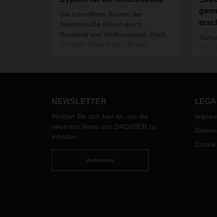
geme
Die schnellsten Routen der
ersc
Seidenstraße führen durch
Russland und Weißrussland. Doch
Samue
seit dem Krieg in der Ukraine
das G
können diese Wege nicht mehr
Logis
genutzt werden. DACHSER bietet
im Ge
nun zwei Alternativen an: Per Zug
Ricol
auf dem „Mittleren Korridor“ und mit
in Pa
LKW-Komplettladungen auf einer
NEWSLETTER
LEGA
alternativen Südroute zwischen
China und Europa.
Melden Sie sich hier an, um die
Impre
neuesten News von DACHSER zu
Datens
erhalten.
Cookie
Anmelden