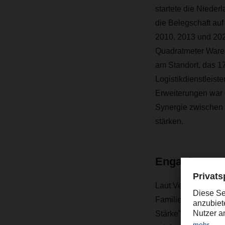
startete die Nieder
die Belegschaft au
2010, 2013 und 202
Quadratmeter Ware
am Standort, das 17
Logistikdienstleist
Erweiterungen war 
Synergie zwischen d
stärken.
Engagierte Mi
Laut Vermeulen ve
Familienunternehme
Stärke", sagt Verm