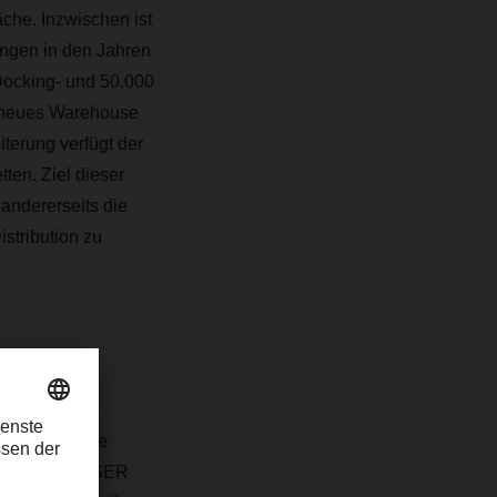
che. Inzwischen ist
ngen in den Jahren
Docking- und 50.000
 neues Warehouse
terung verfügt der
ten. Ziel dieser
andererseits die
stribution zu
egschaft des
 unsere größte
udenten, DACHSER