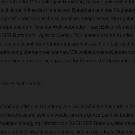
zentral in der Metropolregion Randstad, hat eine gute Anbindu
t sich in der Nähe des Hafens von Rotterdam und des Flughafe
 Lage mit direktem Anschluss an unser europäisches Stückgutne
Europa und dem Rest der Welt verbunden", sagt Edwin Vermeul
R Rotterdam Logistics Center. "Wir bieten unseren Kunden i
ei der wir sowohl den Straßentransport als auch die Luft- und Se
rehousing übernehmen können. Wir wollen unsere Kunden von 
ntlasten, damit sie sich ganz auf ihr Kerngeschäft konzentrier
HSER Netherlands
 fand die offizielle Gründung von DACHSER Netherlands in Ze
se Niederlassung zu klein wurde, um das ganze Land zu bedien
 heutigen Managing Director von DACHSER Benelux, eine neue
nde eröffnet. Waddinxveen erwies sich als der ideale Standort