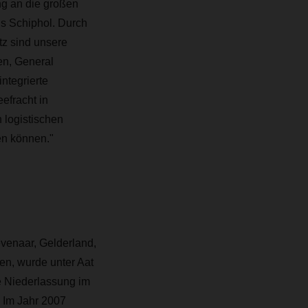
ng an die großen
ns Schiphol. Durch
tz sind unsere
en, General
ntegrierte
efracht in
logistischen
en können."
venaar, Gelderland,
en, wurde unter Aat
 Niederlassung im
. Im Jahr 2007