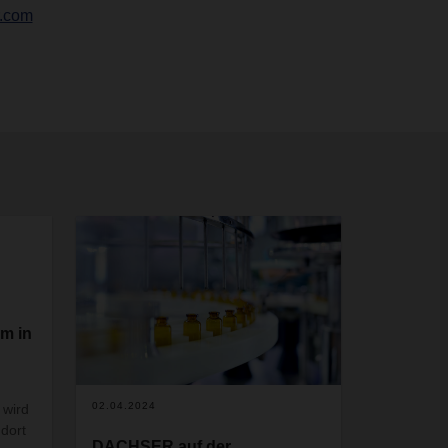
r.com
m in
02.04.2024
 wird
dort
DACHSER auf der