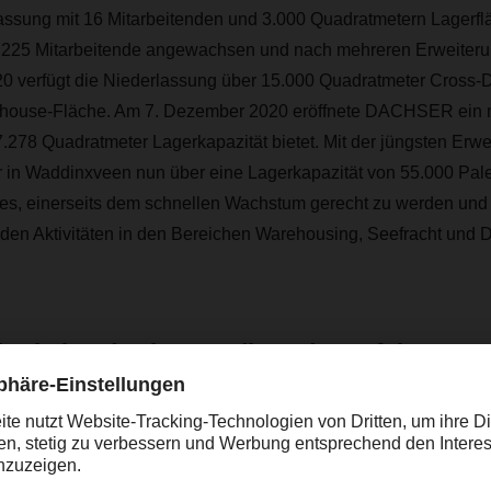
lassung mit 16 Mitarbeitenden und 3.000 Quadratmetern Lagerflä
f 225 Mitarbeitende angewachsen und nach mehreren Erweiteru
0 verfügt die Niederlassung über 15.000 Quadratmeter Cross-
house-Fläche. Am 7. Dezember 2020 eröffnete DACHSER ein
.278 Quadratmeter Lagerkapazität bietet. Mit der jüngsten Erwei
er in Waddinxveen nun über eine Lagerkapazität von 55.000 Palet
es, einerseits dem schnellen Wachstum gerecht zu werden und 
en Aktivitäten in den Bereichen Warehousing, Seefracht und Di
tarbeitende als Grundlage des Erfolgs
rdankt DACHSER sein Wachstum vor allem der engagierten Bel
ns. "Unsere Mitarbeiterinnen und Mitarbeiter sind und bleiben
eulen. "Egal ob Festangestellte, Auszubildende oder Werkst