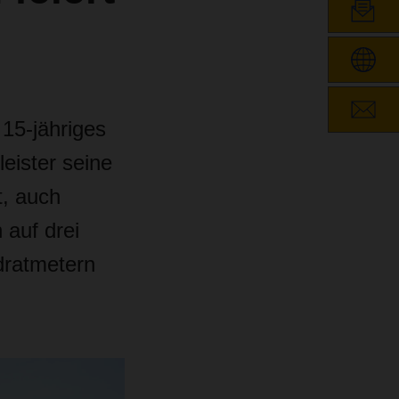
15-jähriges
eister seine
t, auch
 auf drei
dratmetern