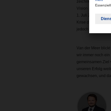
zeichnet sich durch
Vision auch währen
1. Juli 2020 besuc
Krise die Verfügba
jedoch alle Auszub
Van der Meer blick
wir immer noch ein
gemeinsamen Ziel v
unseren Erfolg wei
gewachsen, und dara