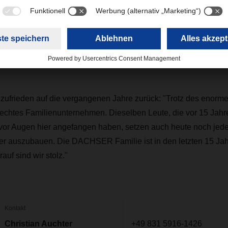
 den starken Zusammenhalt der Belegschaft aus, wie in einer F
d der weltweiten Pandemie Bestand hat, erfuhr sogar König Wi
hte der König DACHSER in Waddinxveen, vor dem Hintergrund,
rkeit von Ausbildungsplätzen zusätzlich belastet hatte. Bei D
ildenden während der Corona-Krise weiterbeschäftigt.
t zufrieden auf die vergangenen Jahre zurück: "Trotz des enor
 echtes Familienunternehmen. Dieselben Leute, die vor 15 Jahr
or Augen hier angefangen haben, setzen auch heute noch jeden
ter auszubauen. Die DACHSER Familie ist in den letzten 15 Jah
uf sind wir stolz."
Kontakt
Christian Auchter
+49 831 5916-1426