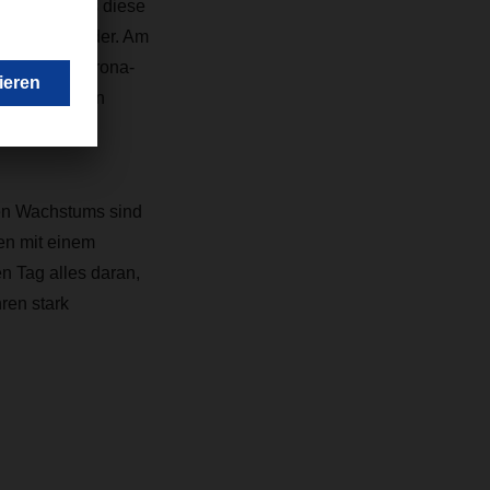
amilie." Dass diese
llem-Alexander. Am
 dass die Corona-
ACHSER wurden
men Wachstums sind
en mit einem
 Tag alles daran,
ren stark