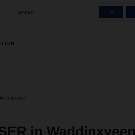
Germany
OK
ISTEN
ilter anpassen
ER in Waddinxveen 