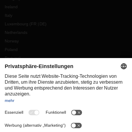
Ireland
Italy
Luxembourg
(
FR
DE
)
Netherlands
Norway
Poland
Portugal
Romania
Slovakia
Spain
Sweden
Switzerland
(
DE
FR
)
Turkey
OCEANIA