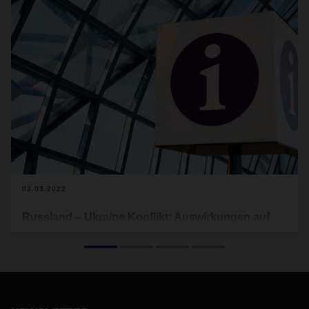
03.03.2022
Russland – Ukraine Konflikt: Auswirkungen auf
die globalen Luft- und Seefrachtaktivitäten von
Dachser
Wir informieren Sie hiermit über die Auswirkungen des
Russland-Ukraine-Konflikts auf den internationalen Luft-,
Seefracht- und Bahnverkehr. Außerdem teilen wir Ihnen mit,