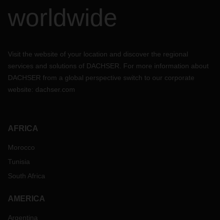
internationalen Lieferketten zu gewährleisten.
worldwide
Unsere Teams auf der ganzen Welt werden sich mit Ihnen in
Verbindung setzen. Bitte zögern Sie nicht, sich an Ihren
Ansprechpartner von Dachser zu wenden, um Ihre spezielle
Situation zu evaluieren und weitere Vorkehrungen für Ihre
Visit the website of your location and discover the regional
Luft-, Seefracht- und Bahntransporte zu besprechen.
services and solutions of DACHSER. For more information about
DACHSER from a global perspective switch to our corporate
website:
dachser.com
AFRICA
Morocco
Tunisia
South Africa
AMERICA
Argentina