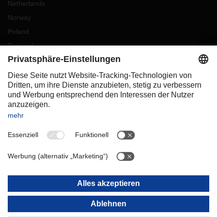
Netherlands
Norway
Poland
Portugal
Romania
Slovakia
Spain
Sweden
Switzerland
(
DE
FR
)
Turkey
OCEANIA
Australia
New Zealand