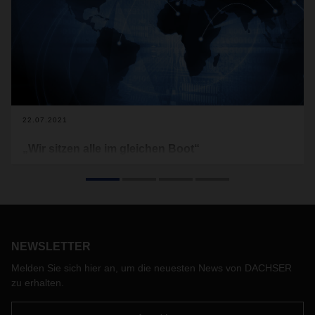
22.07.2021
„Wir sitzen alle im gleichen Boot“
Mit Corona hat sich vieles verändert – diese Aussage hört
man seit über einem Jahr immer wieder. Doch was hat sich
tatsächlich geändert? Ein- und Ausblicke aus der DACHSER
Arbeits- und Lebenswelt.
NEWSLETTER
Melden Sie sich hier an, um die neuesten News von DACHSER
zu erhalten.