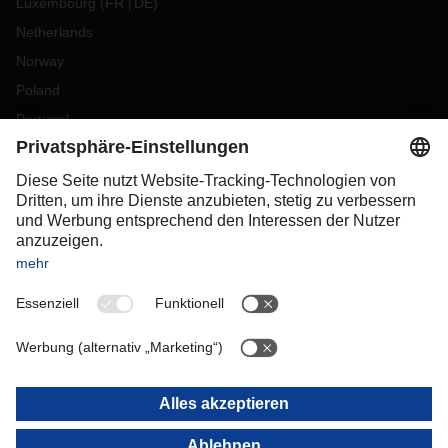
Luxembourg
(
FR
DE
)
Netherlands
Norway
Poland
Portugal
Romania
Slovakia
Spain
Sweden
Switzerland
(
DE
FR
)
Turkey
OCEANIA
Australia
New Zealand