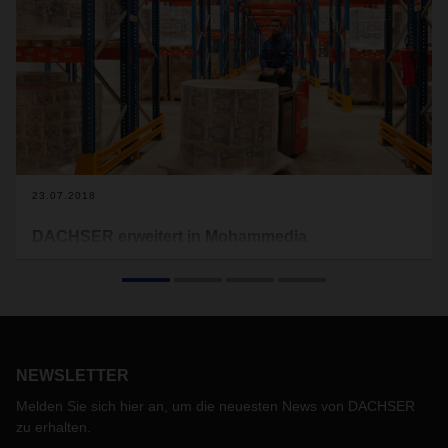
23.07.2018
DACHSER erweitert in Mohammedia
DACHSER schafft neue Kapazitäten in Marokko und
investiert in die Modernisierung und Erweiterung seiner
Anlagen in Mohammedia. Seit Mai ist der nationale und
internationale Landverkehr sowie das
Kontraktlogistikgeschäft und die Zollabwicklung unter dem
Dach der dortigen Niederlassung zusammengefasst.
NEWSLETTER
Melden Sie sich hier an, um die neuesten News von DACHSER
zu erhalten.