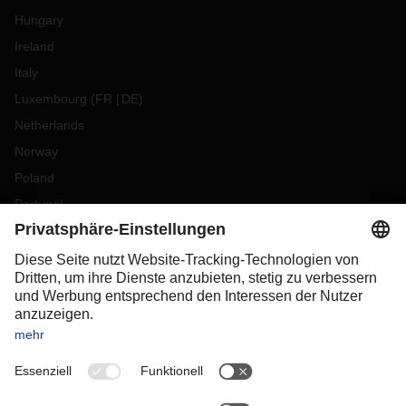
Hungary
Ireland
Italy
Luxembourg
(
FR
DE
)
Netherlands
Norway
Poland
Portugal
Romania
Slovakia
Spain
Sweden
Switzerland
(
DE
FR
)
Turkey
OCEANIA