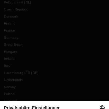
Belgium
(
FR
NL
)
Czech Republic
Denmark
Finland
France
Germany
Great Britain
Hungary
Ireland
Italy
Luxembourg
(
FR
DE
)
Netherlands
Norway
Poland
Portugal
Romania