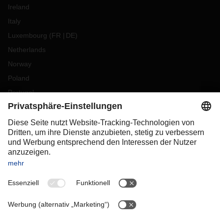
Ireland
Italy
Luxembourg
(
FR
DE
)
Netherlands
Norway
Poland
Portugal
Romania
Slovakia
Spain
Sweden
Switzerland
(
DE
FR
)
Turkey
OCEANIA
Australia