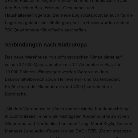
29.500 Paletten einlagern. Kunden kommen hauptsächlich aus
den Bereichen Bau, Heizung, Gesundheit und
Haushaltselektrogeräte. Der neue Logistikstandort ist auch für die
Lagerung gefährlicher Stoffe geeignet. In Roissy wurden zudem
700 Quadratmeter Bürofläche geschaffen.
Verbindungen nach Südeuropa
Das neue Warehouse im südfranzösischen Nîmes bietet auf
seinen 12.000 Quadratmetern mit 14 Verladetoren Platz für
19.000 Paletten. Eingelagert werden Waren aus dem
Lebensmittelbereich sowie Heimwerker- und Gartenbedarf.
Ergänzt wird der Standort mit rund 400 Quadratmetern
Bürofläche.
„Mit dem Warehouse in Nîmes können wir die Kundennachfrage
in Südfrankreich, einem der wichtigsten Knotenpunkte zwischen
Südeuropa und Nordafrika, bedienen,“ sagt Murat Kayki, General
Manager Languedoc-Roussillon bei DACHSER. „Damit ergänzen