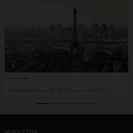
20.02.2020
Generalstreik am 20., 27. Februar und 5. März
Der seit Monaten andauernde Streik in Frankreich gegen die
Rentenreform ist noch nicht beendet. Auch im Februar und
März wird es Streiks geben. Hiermit informieren wir Sie über
die Auswirkungen auf Ihre
Supply Chain
.
NEWSLETTER