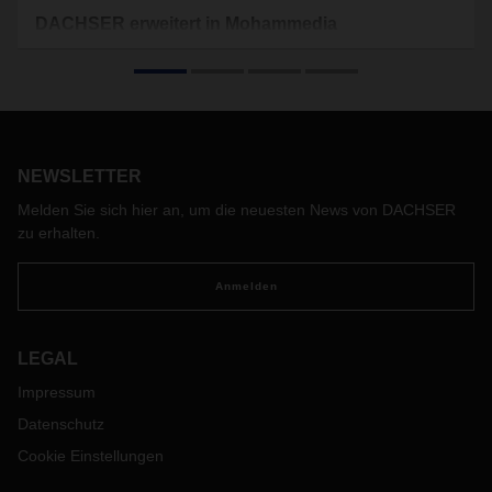
DACHSER erweitert in Mohammedia
DACHSER schafft neue Kapazitäten in Marokko und
investiert in die Modernisierung und Erweiterung seiner
Anlagen in Mohammedia. Seit Mai ist der nationale und
internationale Landverkehr sowie das
Kontraktlogistikgeschäft und die Zollabwicklung unter dem
Dach der dortigen Niederlassung zusammengefasst.
NEWSLETTER
Melden Sie sich hier an, um die neuesten News von DACHSER
zu erhalten.
Anmelden
LEGAL
Impressum
Datenschutz
Cookie Einstellungen