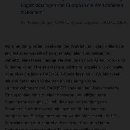
Logistiklösungen von Europa in die Welt anbieten
zu können.”
Dr. Tobias Burger, COO Air & Sea Logistics bei DACHSER
Als einer der größten Seehäfen der Welt ist der Hafen Rotterdam
eng mit allen wesentlichen internationalen Handelszentren
vernetzt, bietet regelmäßige Verbindungen nach Asien, Nord- und
Südamerika und bietet attraktive Schiffstransitzeiten. Gleichzeitig
ist er über die lokale DACHSER-Niederlassung in Waddinxveen
mit eng getakteten Verkehren an das europäische
Landverkehrsnetz von DACHSER angebunden. Das erweiterte
Einzugsgebiet führt zu einer besseren und effizienteren
Containerauslastung. „Durch die enge Verknüpfung des
Standorts in Waddinxveen mit unserem durchgängigen
europäischen Stückgutnetz haben wir die Möglichkeit, die LCL-
Konsolidierung dort zentral aufzusetzen. Über den Hafen
Rotterdam mit seiner hohen Taktung verschiffen wir die