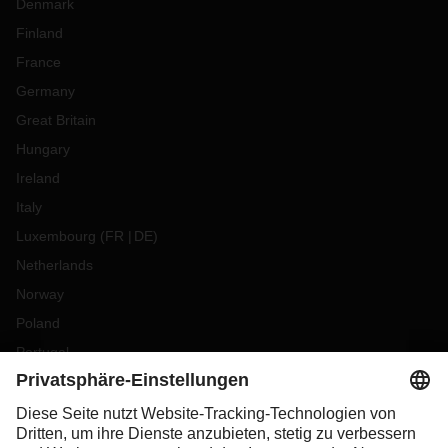
Denmark
Finland
France
Germany
Great Britain
Hungary
Ireland
Italy
Luxembourg
(
FR
DE
)
Netherlands
Norway
Poland
Portugal
Romania
Slovakia
Spain