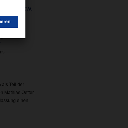
von 24 bzw.
 ganz
 und
.”
ms
als Teil der
n Mathias Oetter.
rlassung einen