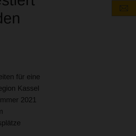
tiert
den
iten für eine
egion Kassel
Sommer 2021
m
splätze