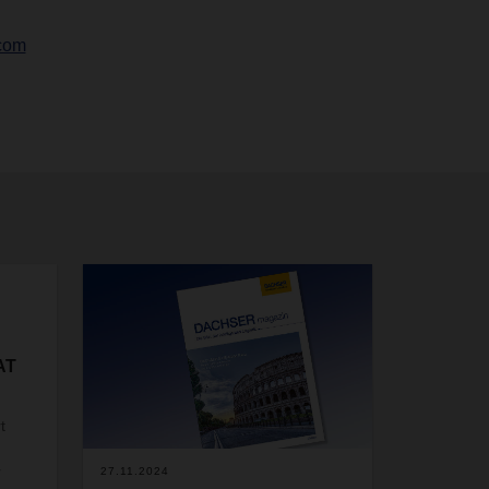
com
AT
t
r
27.11.2024