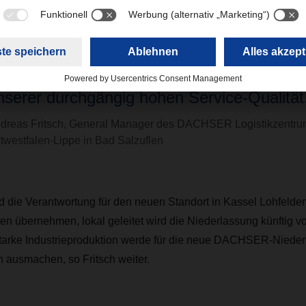
uropäischen Wirtschaftszentren innerhalb 
8 Stunden erreichen. DACHSER Kunden in
uropa profitieren von schnellen Laufzeiten
nserer durchgängig hohen Service-Qualität
dreas Fritsch, General Manager des DACHSER Logistikzentru
twestfalen-Lippe in Bad Salzuflen
d die Verantwortung für den neuen Standort in Kassel Lohfelden 
n übernehmen, lokal geleitet wird die Niederlassung künftig vo
starke Industrieproduktion werde für die neue DACHSER-Niede
 ausmachen, so Fritsch weiter.