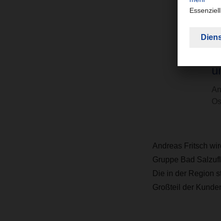
e
4
E
u
An
Os
Andreas Fritsch wir
Gruppe Bad Salzufle
Die in der Region 
Großteil der Kunden