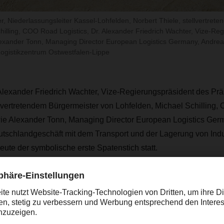
ter, Niederlassungsleiter Kassel-Lohfelden, Norbert Thiele, stellvertret
hilling, COO Road Logistics, Dr. Alexander Friedrich Wachter, Vize-Re
lexander Tonn, Managing Director European Logistics Germany, Andreas
istikzentrum Ostwestfalen-Lippe
Alexander Friedrich Wachter,
Vize-Regierungspräsident des Prä
lvertretendem Bürgermeister von Lohfelden, Michael Schilling,
Alexander Tonn, Managing Director European Logistics Germ
hlandgeschäft mit dem Transport und der Lagerung von Indu
heute der symbolische erste Spatenstich statt.
Von der neuen Niederlassung in Kassel aus
ich über das engmaschige DACHSER Netzw