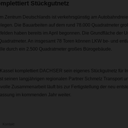
lettiert Stückgutnetz
im Zentrum Deutschlands ist verkehrsgünstig am Autobahndrei
legen. Die Bauarbeiten auf dem rund 78.000 Quadratmeter gro
elden haben bereits im April begonnen. Die Grundfläche der 
 Quadratmeter. An insgesamt 78 Toren können LKW be- und ent
alle durch ein 2.500 Quadratmeter großes Bürogebäude.
Kassel komplettiert DACHSER sein eigenes Stückgutnetz für Ind
t seinen langjährigen regionalen Partner Schmelz Transport un
volle Zusammenarbeit läuft bis zur Fertigstellung der neu ents
ssung im kommenden Jahr weiter.
Kontakt