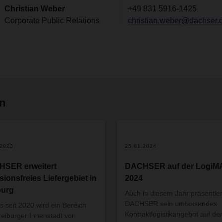
Christian Weber
+49 831 5916-1425
Corporate Public Relations
christian.weber@dachser.
en
.2023
25.01.2024
SER erweitert
DACHSER auf der LogiM
sionsfreies Liefergebiet in
2024
burg
Auch in diesem Jahr präsentier
DACHSER sein umfassendes
ts seit 2020 wird ein Bereich
Kontraktlogistikangebot auf de
reiburger Innenstadt von