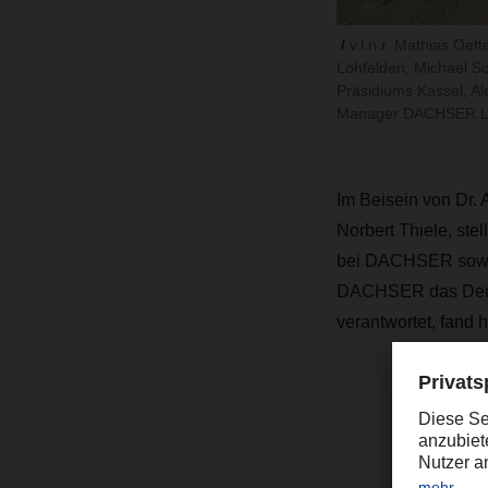
v.l.n.r. Mathias Oet
Lohfelden, Michael Sc
Präsidiums Kassel, A
Manager DACHSER Log
Im Beisein von Dr. 
Norbert Thiele,
stel
bei DACHSER sowie 
DACHSER das Deutsc
verantwortet, fand 
“
s