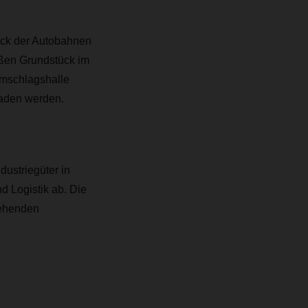
eck der Autobahnen
ßen Grundstück im
Umschlagshalle
laden werden.
ustriegüter in
d Logistik ab. Die
tehenden