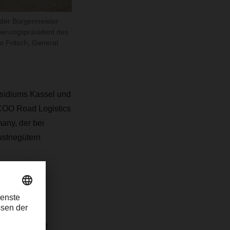
ender Bürgermeister
gierungspräsident des
 Fritsch, General
sidiums Kassel und
 COO Road Logistics
any, der bei
striegütern
 lassen
erk alle