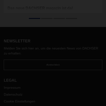
Das neue DACHSER magazin ist da!
Der Klimawandel ist Teil unseres Alltags geworden. In der
Politik und Gesellschaft wird diskutiert und gestritten, welche
Veränderungen kurzfristig unumgänglich sind, was langfristig
passieren muss und vor allem auch, wie sich das alles
stemmen lässt. Bei DACHSER sind wir uns der
Verantwortung bewusst, unseren Teil zum Schutz des Klimas
NEWSLETTER
beizutragen. Und mehr, wir wollen dabei eine Vorreiterrolle
Melden Sie sich hier an, um die neuesten News von DACHSER
in der Logistik einnehmen.
zu erhalten.
Anmelden
LEGAL
Impressum
Datenschutz
Cookie Einstellungen