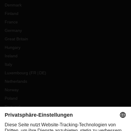
Denmark
Finland
France
Germany
Great Britain
Hungary
Ireland
Italy
Luxembourg
(
FR
DE
)
Netherlands
Norway
Poland
Portugal
Romania
Slovakia