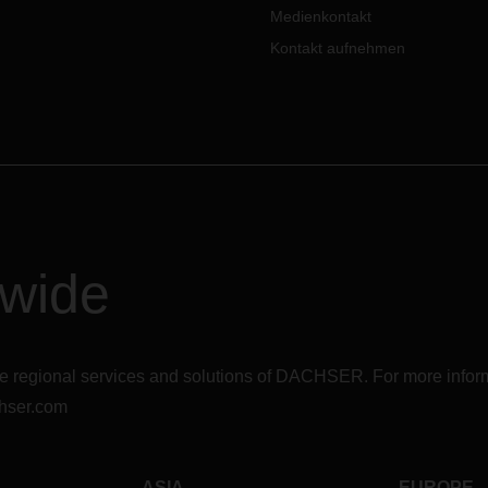
Medienkontakt
Kontakt aufnehmen
dwide
r the regional services and solutions of DACHSER. For more in
hser.com
ASIA
EUROPE