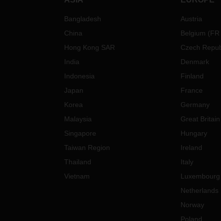
Bangladesh
Austria
China
Belgium
(
FR
Hong Kong SAR
Czech Repub
India
Denmark
Indonesia
Finland
Japan
France
Korea
Germany
Malaysia
Great Britain
Singapore
Hungary
Taiwan Region
Ireland
Thailand
Italy
Vietnam
Luxembourg
Netherlands
Norway
Poland