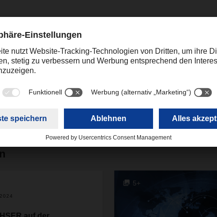
Kontakt
Theresia Gläser
+49 831 5916-1421
Corporate Public Relations
theresia.glaeser@dachser
en
5+
.2024
HSER auf der