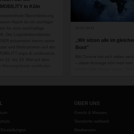
sMOBILITY in Köln
missionsfreie Warenlieferung
banen Raum ist ein wichtiger
ein für eine nachhaltige
22.07.2021
ft. Der Logistikdienstleister
„Wir sitzen alle im gleiche
ER präsentiert hierzu seine
epte und Maßnahmen auf der
Boot“
MOBILITY expo & conference,
Mit Corona hat sich vieles ver
om 22. bis 23. Mai auf dem
– diese Aussage hört man seit
r Messegelände stattfindet.
einem Jahr immer wieder. Doc
esse und Fachkonferenz
hat sich tatsächlich geändert? 
t sich den Themen urbane
und Ausblicke aus der DACHS
ebs- und Energiewende,
Arbeits- und Lebenswelt.
nale Mobilitätswende sowie
& Mobilitätsdienstleistungen.
L
ÜBER UNS
ER informiert über seine
tenz im Bereich der
ssum
Events & Messen
ionsfreien Stadtbelieferung am
chutz
Standorte weltweit
stand, im Außenbereich und
onferenzprogramm.
 Einstellungen
Mediaroom