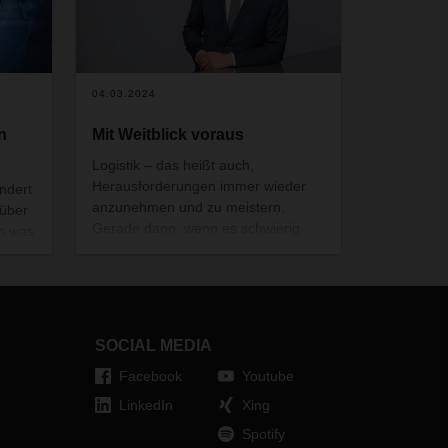
04.03.2024
n
Mit Weitblick voraus
Logistik – das heißt auch,
Herausforderungen immer wieder
ändert
anzunehmen und zu meistern.
 über
Gerade dann, wenn es schwierig
h was
wird. Deshalb gehen wir bei
Ein-
DACHSER das Jahr 2024 mit viel
ER
Zuversicht und Tatkraft an, auch
wenn wir unverändert mit
schwachen, volatilen Märkten und
SOCIAL MEDIA
steigenden Kosten konfrontiert sind.
Gedanken von CEO Burkhard Eling.
Facebook
Youtube
LinkedIn
Xing
Spotify