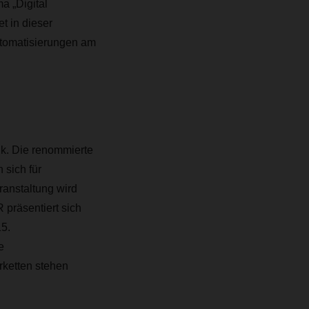
 „Digital
t in dieser
Automatisierungen am
ik. Die renommierte
 sich für
anstaltung wird
 präsentiert sich
15.
e
rketten stehen