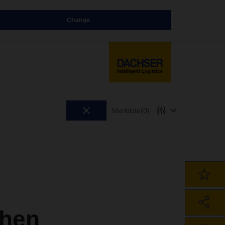
Change
Merkliste
(0)
hen