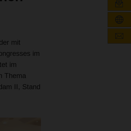
der mit
ongresses im
tet im
um Thema
dam II, Stand