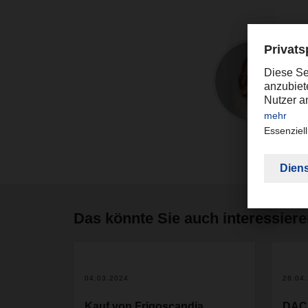
Das könnte Sie auch interessier
04.03.2024
26.04
Kauf von Frigoscandia
DAC