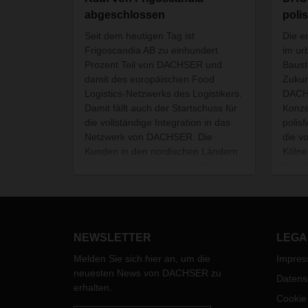
abgeschlossen
poli
Seit dem heutigen Tag ist
Die e
Frigoscandia AB zu einhundert
im ur
Prozent Teil von DACHSER und
Baust
damit des europäischen Food
Zukun
Logistics-Netzwerks des Logistikers.
DACHS
Damit fällt auch der Startschuss für
Konz
die vollständige Integration in das
polis
Netzwerk von DACHSER. Die
die v
Kunden in den nordischen Ländern
Kölne
werden dadurch von einheitlichen
Die M
Qualitätsstandards profitieren.
widme
Antri
kommu
ÖPNV 
NEWSLETTER
LEGA
DACHS
Kompe
Melden Sie sich hier an, um die
Impre
emiss
neuesten News von DACHSER zu
Datens
Messe
erhalten.
im K
Cookie