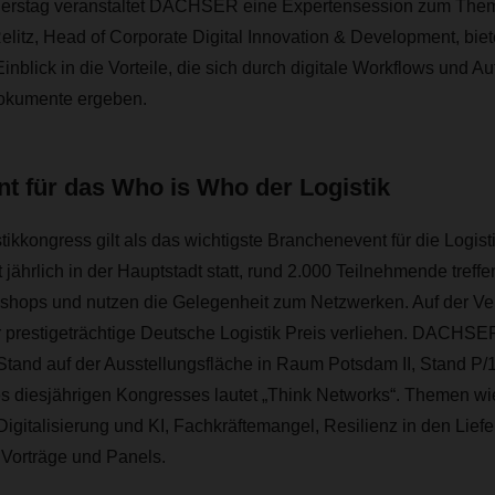
rstag veranstaltet DACHSER eine Expertensession zum Thema
litz, Head of Corporate Digital Innovation & Development, biete
inblick in die Vorteile, die sich durch digitale Workflows und 
 Dokumente ergeben.
t für das Who is Who der Logistik
ikkongress gilt als das wichtigste Branchenevent für die Logist
 jährlich in der Hauptstadt statt, rund 2.000 Teilnehmende treffen
shops und nutzen die Gelegenheit zum Netzwerken. Auf der Ver
 prestigeträchtige Deutsche Logistik Preis verliehen. DACHSER
Stand auf der Ausstellungsfläche in Raum Potsdam II, Stand P/
s diesjährigen Kongresses lautet „Think Networks“. Themen wi
igitalisierung und KI, Fachkräftemangel, Resilienz in den Liefe
 Vorträge und Panels.