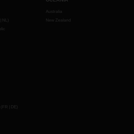
Australia
NL
)
New Zealand
lic
(
FR
DE
)