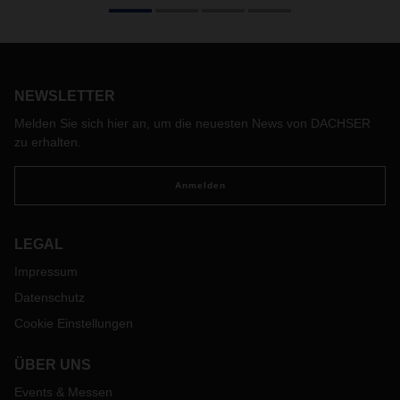
DACHSER Air & Sea Logistics führt den in 2020 begonnen
Kurs mit verstärkten eigenen Kapazitäten auch im neuen
Jahr fort. Ab Mitte Januar werden die Strecken Hongkong-
Frankfurt sowie Frankfurt – Chicago und retour geflogen
NEWSLETTER
Melden Sie sich hier an, um die neuesten News von DACHSER
zu erhalten.
Anmelden
LEGAL
Impressum
Datenschutz
Cookie Einstellungen
ÜBER UNS
Events & Messen