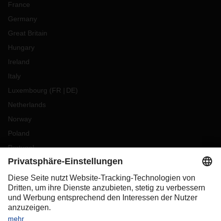
France
Germany
Great Britain
Hungary
Ireland
Italy
Luxembourg
(
FR
DE
)
Netherlands
Norway
Poland
Portugal
Romania
Slovakia
Spain
Sweden
Switzerland
(
DE
FR
)