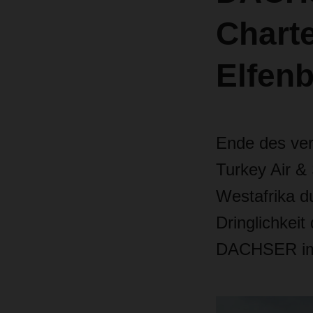
Charte
Elfen
Ende des ve
Turkey Air & 
Westafrika d
Dringlichkeit
DACHSER im