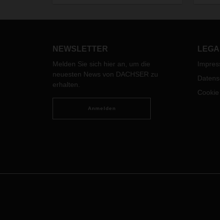
eine entsprechende Verpackung
massi
und vorausschauendes Handeln
Herst
dazu beitragen? Wir haben einen
seine
Experten gefragt: Stephan Wnuck,
einen
Team Leader Loss & Damage bei
seine
NEWSLETTER
LEGA
DACHSER.
konnt
Melden Sie sich hier an, um die
Impre
Unter
neuesten News von DACHSER zu
bleib
Datens
erhalten.
Cookie
Anmelden