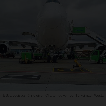
& Sea Logistics führte einen Charterflug von der Türkei nach Westafr