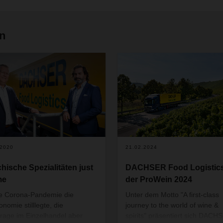
en
.2020
21.02.2024
chische Spezialitäten just
DACHSER Food Logistics
me
der ProWein 2024
ie Corona-Pandemie die
Unter dem Motto "A first-class
nomie stilllegte, die
journey to the world of wine &
rage im Einzelhandel aber
spirits" präsentiert sich DACH