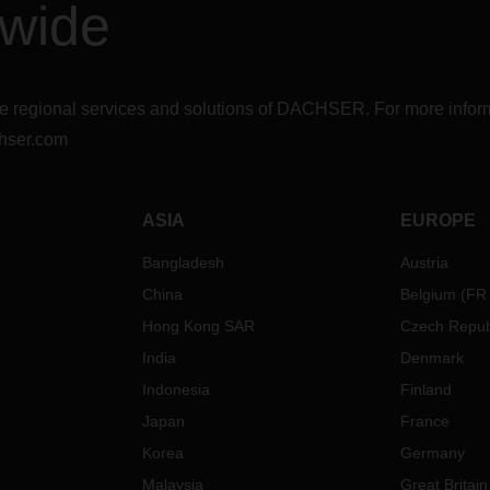
dwide
r the regional services and solutions of DACHSER. For more in
hser.com
ASIA
EUROPE
Bangladesh
Austria
China
Belgium
(
FR
Hong Kong SAR
Czech Repub
India
Denmark
Indonesia
Finland
Japan
France
Korea
Germany
Malaysia
Great Britain