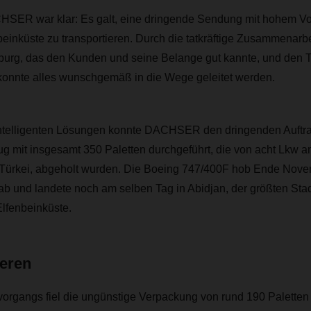
HSER war klar: Es galt, eine dringende Sendung mit hohem V
beinküste zu transportieren. Durch die tatkräftige Zusammenar
g, das den Kunden und seine Belange gut kannte, und den 
nnte alles wunschgemäß in die Wege geleitet werden.
intelligenten Lösungen konnte DACHSER den dringenden Auftrag
ug mit insgesamt 350 Paletten durchgeführt, die von acht Lkw a
 Türkei, abgeholt wurden. Die Boeing 747/400F hob Ende Nov
ab und landete noch am selben Tag in Abidjan, der größten Stad
lfenbeinküste.
ieren
rgangs fiel die ungünstige Verpackung von rund 190 Paletten a