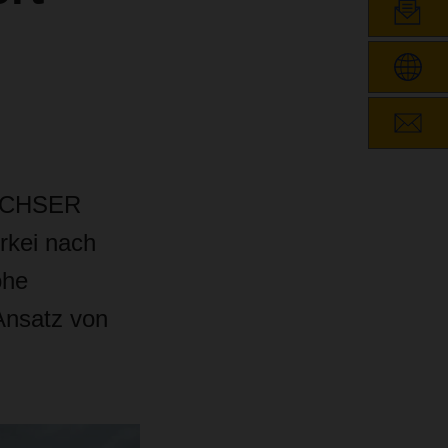
DACHSER
rkei nach
ohe
 Ansatz von