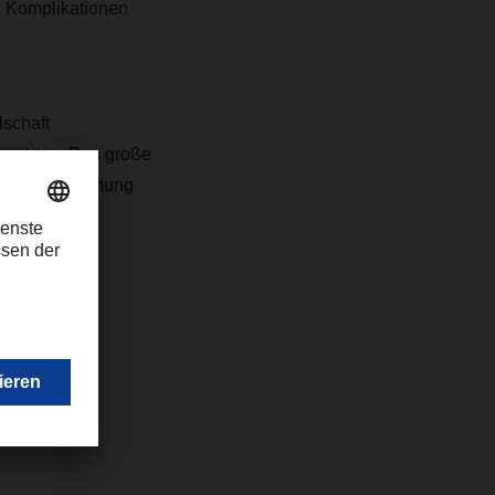
n Komplikationen
schaft
machten. Das große
n gute Beziehung
 gelegt.
.com