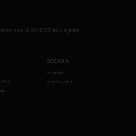
formation about DACHSER from a global
OCEANIA
Australia
NL
)
New Zealand
lic