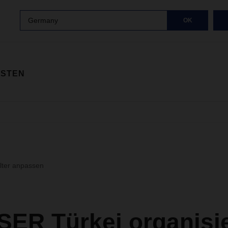
Germany
OK
ISTEN
ilter anpassen
ER Türkei organisie