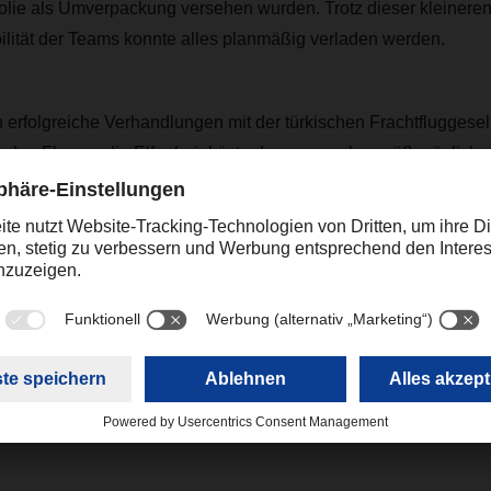
folie als Umverpackung versehen wurden. Trotz dieser kleinere
ilität der Teams konnte alles planmäßig verladen werden.
rfolgreiche Verhandlungen mit der türkischen Frachtfluggesell
e den Flug an die Elfenbeinküste dann wunschgemäß möglich 
g und die Professionalität der Teams haben die ohnehin scho
haft weiter gestärkt und so eine gute Basis für künftige Projekte
Kontakt
Theresia Gläser
+49 831 5916-1421
Corporate Public Relations
theresia.glaeser@dachser