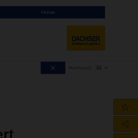
Change
Merkliste
(0)
rt