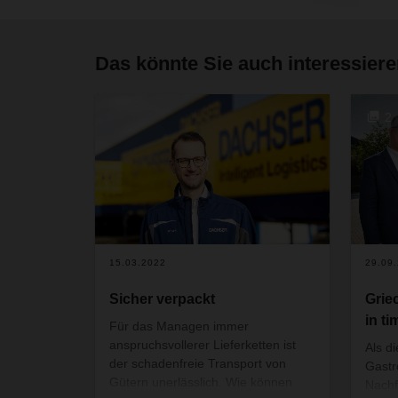
Das könnte Sie auch interessier
2
15.03.2022
29.09
Sicher verpackt
Grie
in ti
Für das Managen immer
anspruchsvollerer Lieferketten ist
Als d
der schadenfreie Transport von
Gastro
Gütern unerlässlich. Wie können
Nachf