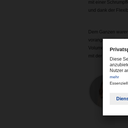
mit einer Schrumpf
und dank der Flexib
Dem Ganzen waren e
vorangegangen, di
Volumen der Sendun
mit der Fluggesellsc