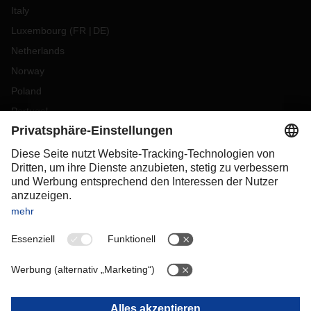
Italy
Luxembourg
(
FR
DE
)
Netherlands
Norway
Poland
Portugal
Romania
Slovakia
Spain
Sweden
Switzerland
(
DE
FR
)
Turkey
OCEANIA
Australia