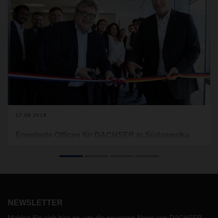
17.09.2019
Erweiterte Offices für DACHSER in Südamerika
Der Logistikdienstleister stärkt seine Standorte in Chile und
Argentinien. Mit der Erweiterung der regionalen Büros
reagiert DACHSER auf die wachsende Nachfrage auf dem
Markt.
NEWSLETTER
Melden Sie sich hier an, um die neuesten News von DACHSER