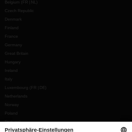
Belgium
(
FR
NL
)
Czech Republic
Denmark
Finland
France
Germany
Great Britain
Hungary
Ireland
Italy
Luxembourg
(
FR
DE
)
Netherlands
Norway
Poland
Portugal
Romania