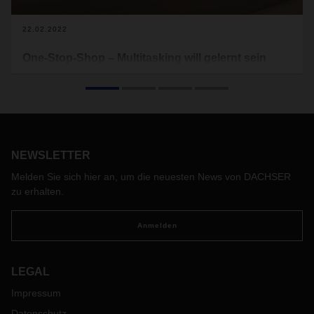
22.02.2022
One-Stop-Shop – Multitasking will gelernt sein
Multitasking ist eine Kunst. Unterschiedliche Aufgaben unter
verschiedenen Bedingungen gleichzeitig zu bewerkstelligen,
hat auch das Leben in der COVID-19-Pandemie geprägt.
Dazu gehört insbesondere die fortschreitende Digitalisierung
von Kommunikation und Shopping. DACHSER DIY Logistics
unterstützt den Wandel und die damit verbundenen
NEWSLETTER
Herausforderungen der Branche.
Melden Sie sich hier an, um die neuesten News von DACHSER
zu erhalten.
Anmelden
LEGAL
Impressum
Datenschutz