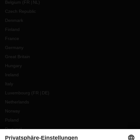
Belgium
(
FR
NL
)
Czech Republic
Denmark
Finland
France
Germany
Great Britain
Hungary
Ireland
Italy
Luxembourg
(
FR
DE
)
Netherlands
Norway
Poland
Portugal
Romania