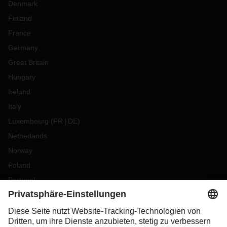
Denmark
Finland
France
Germany
Great Britain
Hungary
Ireland
Italy
Luxembourg
(
FR
DE
)
Netherlands
Norway
Poland
Portugal
Romania
Slovakia
Spain