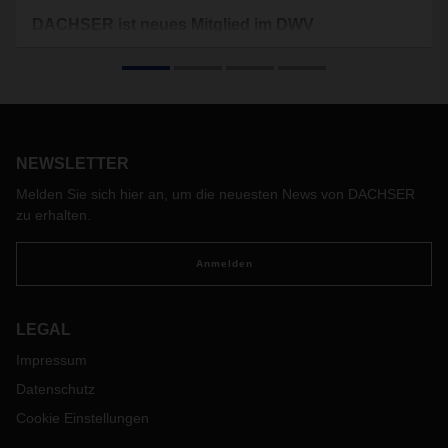
DACHSER ist neues Mitglied im DWV
DACHSER ist seit 1. Januar 2021 Mitglied im Deutschen
Wasserstoff- und Brennstoffzellen Verband (DWV), der
seit
1996 als Interessenverband die Förderung einer zügigen
Markteinführung des Energieträgers Wasserstoff und der
Brennstoffzellentechnologie verfolgt.
Außerdem wird
DACHSER auch im DWV-Cluster HyLogistics mitarbeiten.
NEWSLETTER
Melden Sie sich hier an, um die neuesten News von DACHSER
zu erhalten.
Anmelden
LEGAL
Impressum
Datenschutz
Cookie Einstellungen