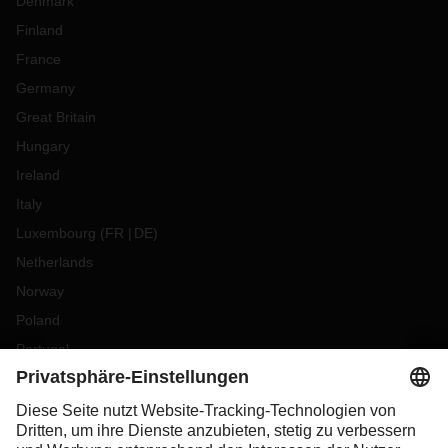
Denmark
Finland
France
Germany
Great Britain
Hungary
Ireland
Italy
Luxembourg
(
FR
DE
)
Netherlands
Norway
Poland
Portugal
Romania
Slovakia
Spain