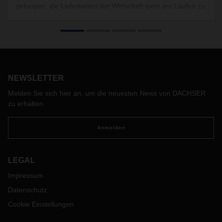
gelungen, die Lieferketten der Wirtschaft stets am Laufen zu
halten und mit ihrem Logistik-Know-how einen wichtigen
Beitrag für die Gesellschaft zu leisten.
NEWSLETTER
Melden Sie sich hier an, um die neuesten News von DACHSER
zu erhalten.
Anmelden
LEGAL
Impressum
Datenschutz
Cookie Einstellungen