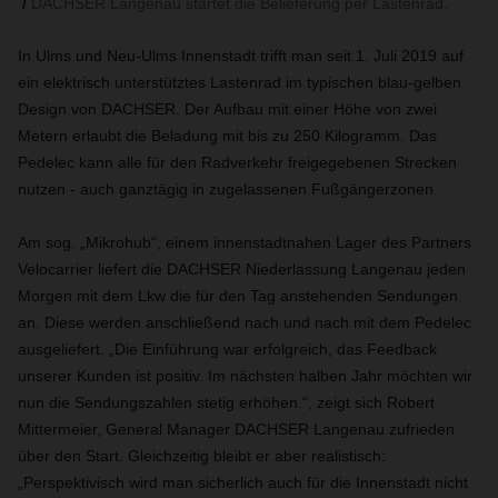
DACHSER Langenau startet die Belieferung per Lastenrad.
In Ulms und Neu-Ulms Innenstadt trifft man seit 1. Juli 2019 auf
ein elektrisch unterstütztes Lastenrad im typischen blau-gelben
Design von DACHSER. Der Aufbau mit einer Höhe von zwei
Metern erlaubt die Beladung mit bis zu 250 Kilogramm. Das
Pedelec kann alle für den Radverkehr freigegebenen Strecken
nutzen - auch ganztägig in zugelassenen Fußgängerzonen.
Am sog. „Mikrohub“, einem innenstadtnahen Lager des Partners
Velocarrier liefert die DACHSER Niederlassung Langenau jeden
Morgen mit dem Lkw die für den Tag anstehenden Sendungen
an. Diese werden anschließend nach und nach mit dem Pedelec
ausgeliefert. „Die Einführung war erfolgreich, das Feedback
unserer Kunden ist positiv. Im nächsten halben Jahr möchten wir
nun die Sendungszahlen stetig erhöhen.“, zeigt sich Robert
Mittermeier, General Manager DACHSER Langenau zufrieden
über den Start. Gleichzeitig bleibt er aber realistisch:
„Perspektivisch wird man sicherlich auch für die Innenstadt nicht