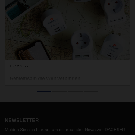
15.12.2022
Gemeinsam die Welt verbinden
Reisestecker sorgen dafür, dass Menschen ihre technischen
Geräte weltweit mit Strom versorgen können. Um die
Liefergeschwindigkeit dieser Produkte zu erhöhen und um
näher an den Kunden zu sein, begann der Schweizer
Hersteller WorldConnect AG seine Logistik mit DACHSER
neu zu ordnen.
NEWSLETTER
Melden Sie sich hier an, um die neuesten News von DACHSER