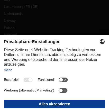
Luxembourg
(
FR
DE
)
Netherlands
Norway
Poland
Portugal
Romania
Slovakia
Spain
Sweden
Switzerland
(
DE
FR
)
Turkey
OCEANIA
Australia
New Zealand