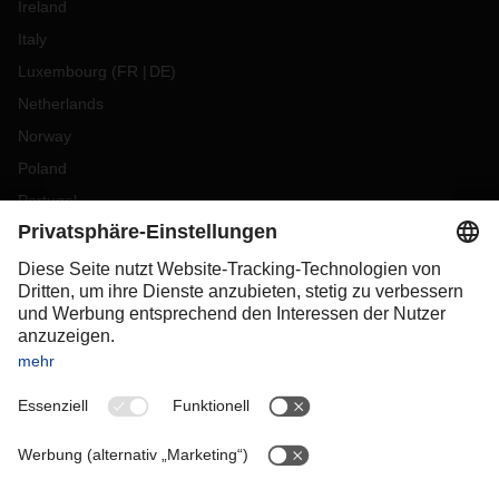
Ireland
Italy
Luxembourg
(
FR
DE
)
Netherlands
Norway
Poland
Portugal
Romania
Slovakia
Spain
Sweden
Switzerland
(
DE
FR
)
Turkey
OCEANIA
Australia