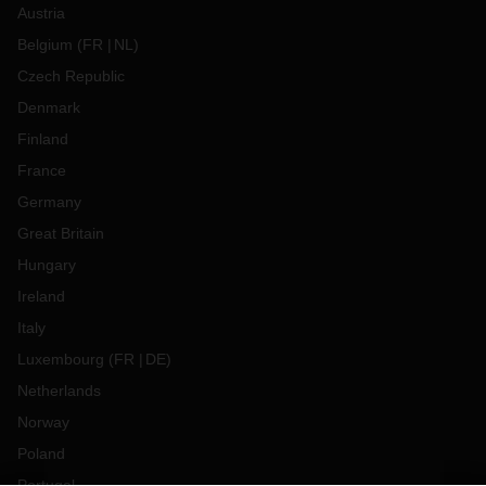
Austria
Belgium
(
FR
NL
)
Czech Republic
Denmark
Finland
France
Germany
Great Britain
Hungary
Ireland
Italy
Luxembourg
(
FR
DE
)
Netherlands
Norway
Poland
Portugal