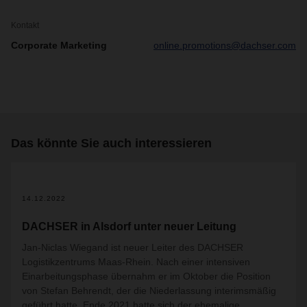
Kontakt
Corporate Marketing
online.promotions@dachser.com
Das könnte Sie auch interessieren
14.12.2022
DACHSER in Alsdorf unter neuer Leitung
Jan-Niclas Wiegand
ist neuer Leiter des DACHSER
Logistikzentrums Maas-Rhein. Nach einer intensiven
Einarbeitungsphase übernahm er im Oktober die Position
von Stefan Behrendt, der die Niederlassung interimsmäßig
geführt hatte. Ende 2021 hatte sich der ehemalige