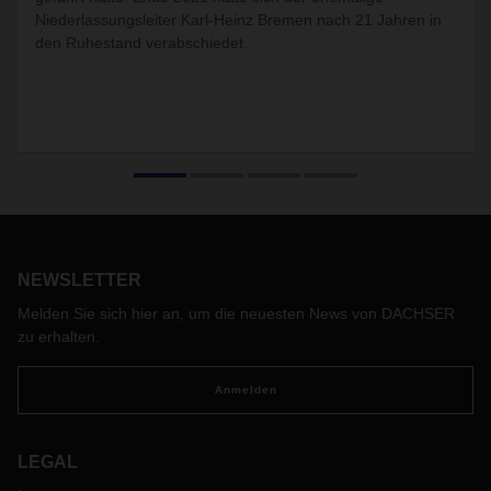
Niederlassungsleiter Karl-Heinz Bremen nach 21 Jahren in
den Ruhestand verabschiedet.
NEWSLETTER
Melden Sie sich hier an, um die neuesten News von DACHSER
zu erhalten.
Anmelden
LEGAL