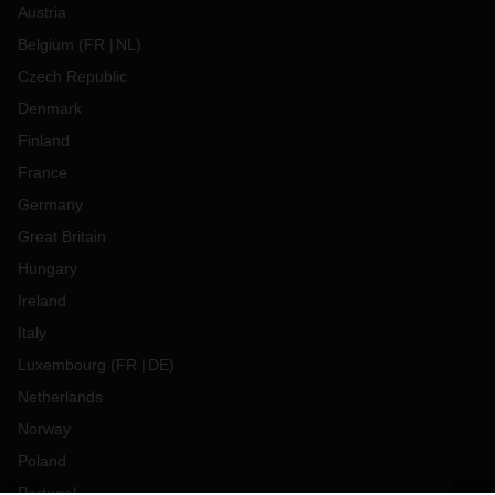
Austria
Belgium
(
FR
NL
)
Czech Republic
Denmark
Finland
France
Germany
Great Britain
Hungary
Ireland
Italy
Luxembourg
(
FR
DE
)
Netherlands
Norway
Poland
Portugal