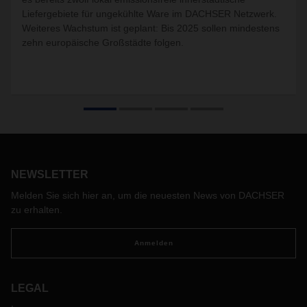
Liefergebiete für ungekühlte Ware im DACHSER Netzwerk.
Weiteres Wachstum ist geplant: Bis 2025 sollen mindestens
zehn europäische Großstädte folgen.
NEWSLETTER
Melden Sie sich hier an, um die neuesten News von DACHSER
zu erhalten.
Anmelden
LEGAL