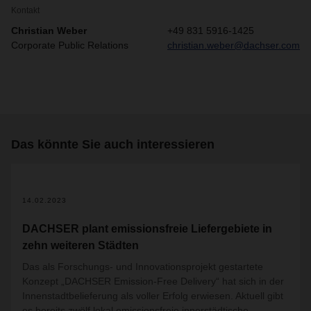
Kontakt
Christian Weber
+49 831 5916-1425
Corporate Public Relations
christian.weber@dachser.com
Das könnte Sie auch interessieren
2
14.02.2023
DACHSER plant emissionsfreie Liefergebiete in
zehn weiteren Städten
Das als Forschungs- und Innovationsprojekt gestartete
Konzept „DACHSER Emission-Free Delivery“ hat sich in der
Innenstadtbelieferung als voller Erfolg erwiesen. Aktuell gibt
es bereits zwölf lokal emissionsfreie innerstädtische