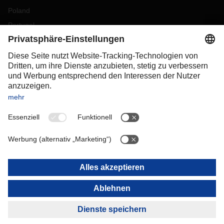
Poland
Portugal
Romania
Slovakia
Spain
Sweden
Switzerland
(
DE
FR
)
Turkey
OCEANIA
Australia
New Zealand