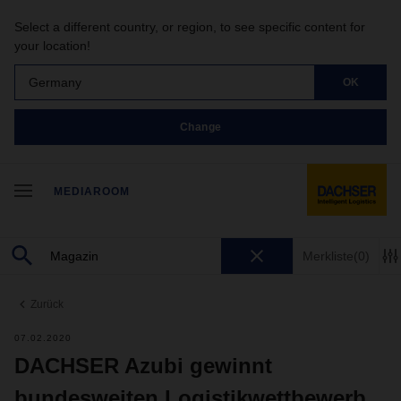
Select a different country, or region, to see specific content for
your location!
Germany
OK
Change
MEDIAROOM
Merkliste
(0)
Zurück
07.02.2020
DACHSER Azubi gewinnt
bundesweiten Logistikwettbewerb