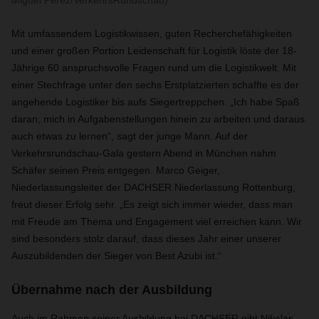
Miguel Perez/VerkehrsRundschau)
Mit umfassendem Logistikwissen, guten Recherchefähigkeiten
und einer großen Portion Leidenschaft für Logistik löste der 18-
Jährige 60 anspruchsvolle Fragen rund um die Logistikwelt. Mit
einer Stechfrage unter den sechs Erstplatzierten schaffte es der
angehende Logistiker bis aufs Siegertreppchen. „Ich habe Spaß
daran, mich in Aufgabenstellungen hinein zu arbeiten und daraus
auch etwas zu lernen“, sagt der junge Mann. Auf der
Verkehrsrundschau-Gala gestern Abend in München nahm
Schäfer seinen Preis entgegen. Marco Geiger,
Niederlassungsleiter der DACHSER Niederlassung Rottenburg,
freut dieser Erfolg sehr. „Es zeigt sich immer wieder, dass man
mit Freude am Thema und Engagement viel erreichen kann. Wir
sind besonders stolz darauf, dass dieses Jahr einer unserer
Auszubildenden der Sieger von Best Azubi ist.“
Übernahme nach der Ausbildung
Auch im Rahmen seiner Ausbildung bei DACHSER gibt Nikolas