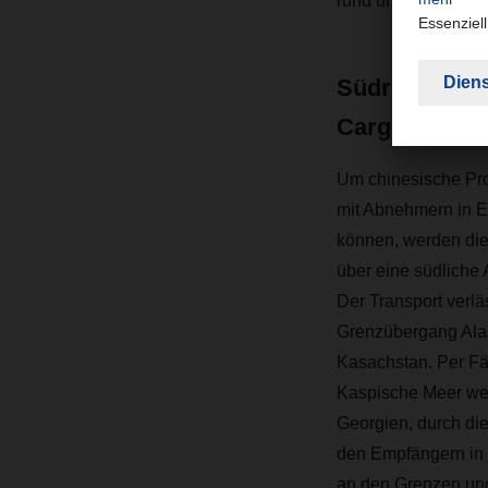
rund um die Uhr pe
Südroute fü
Cargoplus
Um chinesische Prod
mit Abnehmern in E
können, werden di
über eine südliche
Der Transport verlä
Grenzübergang Ala
Kasachstan. Per Fä
Kaspische Meer wei
Georgien, durch die
den Empfängern in 
an den Grenzen und 