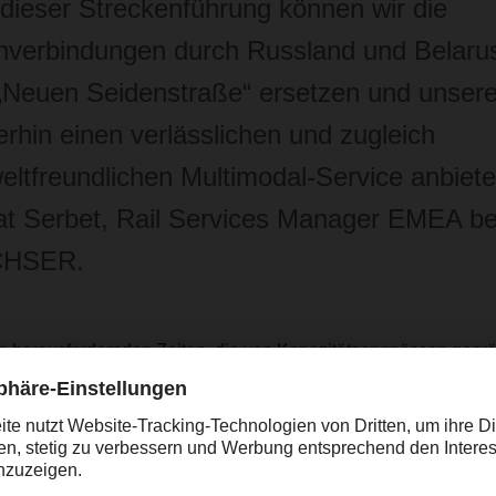
 dieser Streckenführung können wir die
verbindungen durch Russland und Belarus
„Neuen Seidenstraße“ ersetzen und unser
erhin einen verlässlichen und zugleich
ltfreundlichen Multimodal-Service anbiete
t Serbet, Rail Services Manager EMEA be
CHSER.
n herausfordernden Zeiten, die von Kapazitätsengpässen gepräg
e eine zusätzliche Alternative zur See- und Luftfracht.
verkehren die Züge zwei Mal pro Woche nach Europa. Die Cont