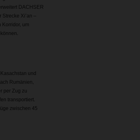
 erweitert DACHSER
 Strecke Xi’an –
 Korridor, um
 können.
t Kasachstan und
nach Rumänien,
er per Zug zu
n transportiert.
Züge zwischen 45