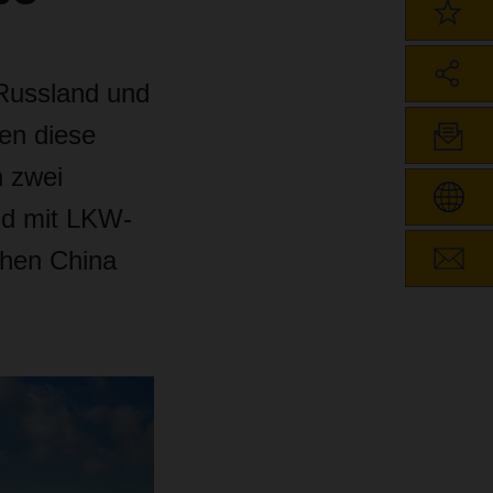
 Russland und
en diese
 zwei
und mit LKW-
chen China