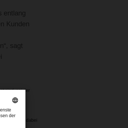
 entlang
en Kunden
n“, sagt
i
t sind, sei der
ainer werden dabei