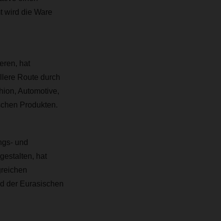
t wird die Ware
eren, hat
lere Route durch
ion, Automotive,
schen Produkten.
ngs- und
estalten, hat
greichen
nd der Eurasischen