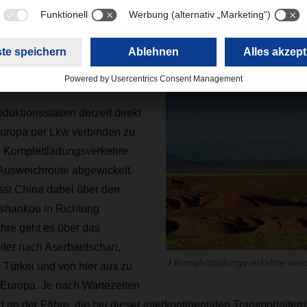
r GPS überwacht und erreichen jedes Hinterland-Terminal in Eu
r DACHSER
uktionsstätten derzeit direkt
uropa per Lkw verbinden zu
e Komplettladungsverkehre
 Ausweichroute abgewickelt.
sst China dabei über den
shankou in Richtung
hre geht es über das
ter nach Aserbaidschan,
Komplettladungsverkehre werd
 Türkei und von hier aus zu
Europa. Je nach Wartezeiten
an der Fähre, die bei dieser interkontinentalen Transportaltern