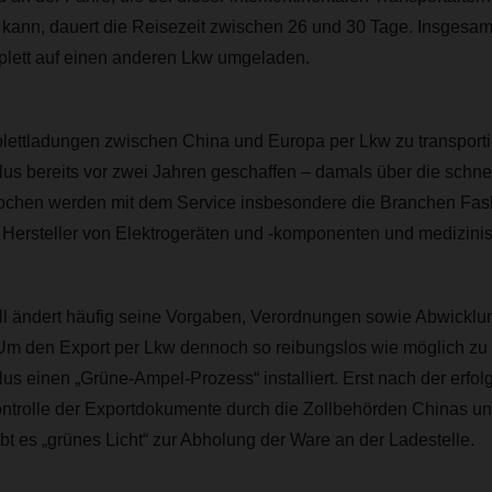
 kann, dauert die Reisezeit zwischen 26 und 30 Tage. Insgesam
lett auf einen anderen Lkw umgeladen.
ettladungen zwischen China und Europa per Lkw zu transporti
bereits vor zwei Jahren geschaffen – damals über die schnel
chen werden mit dem Service insbesondere die Branchen Fash
Hersteller von Elektrogeräten und -komponenten und medizini
ll ändert häufig seine Vorgaben, Verordnungen sowie Abwicklu
Um den Export per Lkw dennoch so reibungslos wie möglich zu g
einen „Grüne-Ampel-Prozess“ installiert. Erst nach der erfol
ntrolle der Exportdokumente durch die Zollbehörden Chinas u
ibt es „grünes Licht“ zur Abholung der Ware an der Ladestelle.