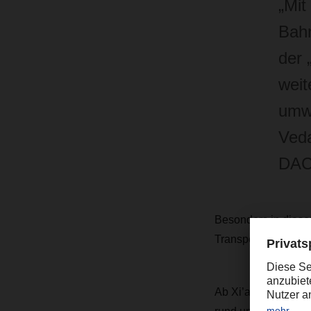
„Mit
Bahn
der 
weit
umwe
Veda
DA
Besonders in diese
Transport per Schien
Ab Xi’an in China 