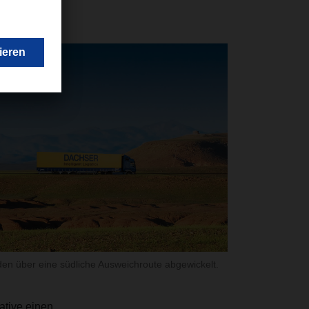
ropa.
en über eine südliche Ausweichroute abgewickelt.
ative einen