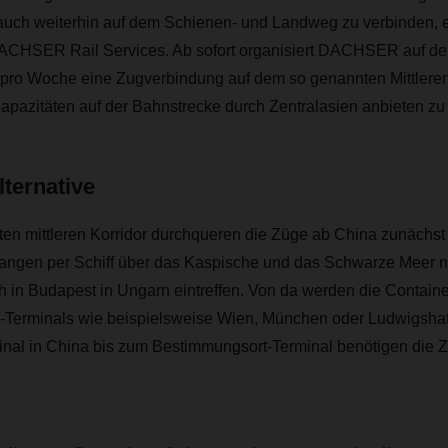
auch weiterhin auf dem Schienen- und Landweg zu verbinden,
 DACHSER Rail Services. Ab sofort organisiert DACHSER auf der
pro Woche eine Zugverbindung auf dem so genannten Mittleren
apazitäten auf der Bahnstrecke durch Zentralasien anbieten zu
lternative
en mittleren Korridor durchqueren die Züge ab China zunächs
angen per Schiff über das Kaspische und das Schwarze Meer 
ch in Budapest in Ungarn eintreffen. Von da werden die Contain
d-Terminals wie beispielsweise Wien, München oder Ludwigshafe
al in China bis zum Bestimmungsort-Terminal benötigen die 