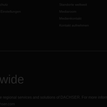
Tepe leben ca. 8000
in und aus den beiden Ländern
chutz
Standorte weltweit
chen.
 Einstellungen
Mediaroom
Medienkontakt
Kontakt aufnehmen
dwide
r the regional services and solutions of DACHSER. For more in
hser.com