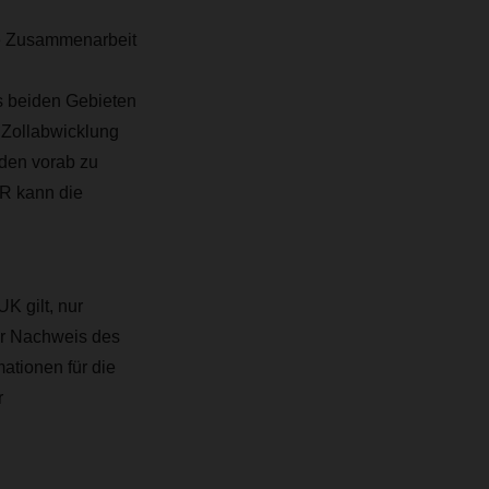
e Zusammenarbeit
s beiden Gebieten
e Zollabwicklung
nden vorab zu
R kann die
K gilt, nur
r Nachweis des
ationen für die
r