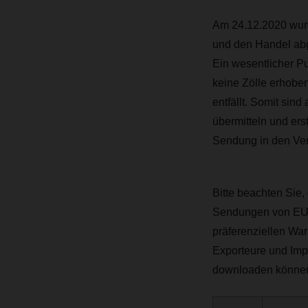
Am 24.12.2020 wur
und den Handel ab
Ein wesentlicher P
keine Zölle erhoben
entfällt. Somit sin
übermitteln und er
Sendung in den Ve
Bitte beachten Sie,
Sendungen von EU 
präferenziellen War
Exporteure und Impo
downloaden könne