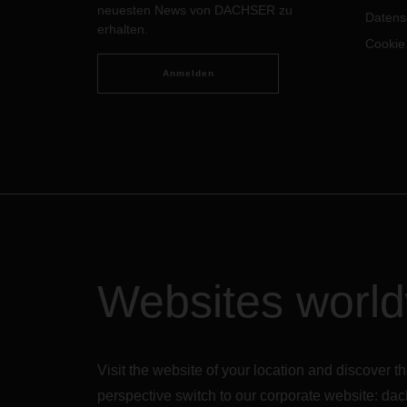
neuesten News von DACHSER zu
Kara 
Datens
erhalten.
Mens
Cookie
Anmelden
Websites worl
Visit the website of your location and discove
perspective switch to our corporate website:
dac