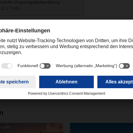
enzielle Ursprungsbehandlung
(0,17 MB)
ing
online.promotions@dachser.com
en