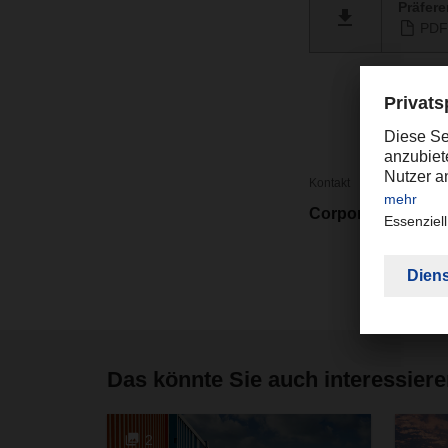
Präfer
PDF 
Kontakt
Corporate Market
Das könnte Sie auch interessier
2