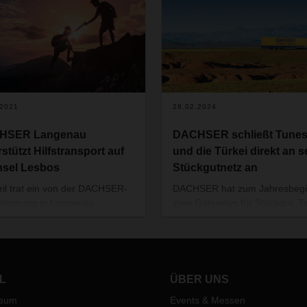
.2021
28.02.2024
HSER Langenau
DACHSER schließt Tunes
stützt Hilfstransport auf
und die Türkei direkt an s
Insel Lesbos
Stückgutnetz an
ril trat ein von der DACHSER-
DACHSER hat zum Jahresbeg
rlassung in Langenau
zwei Gateways für Stückgut, Te
tützter Hilfstransport seine
und Komplettladungen nach
 zum Flüchtlingslager Kara
Tunesien und in die Türkei in B
auf Lesbos an. Die
genommen. Damit erweitert de
sumstände in den Lagern auf
Logistikdienstleister sein
riechischen Insel Lesbos
Serviceportfolio und ermöglicht
L
ÜBER UNS
 sich auch nach dem Brand im
seinen Kunden einen schnelle
ssum
Events & Messen
 Moria nicht verbessert. In
und effizienteren Straßentrans