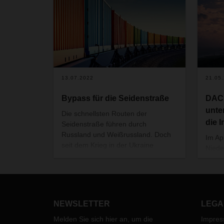
13.07.2022
21.05
Bypass für die Seidenstraße
DAC
unter
Die schnellsten Routen der
die 
Seidenstraße führen durch
Russland und Weißrussland. Doch
Im Ap
seit dem Krieg in der Ukraine
Niede
können diese Wege nicht mehr
unters
genutzt werden. DACHSER bietet
Reise
nun zwei Alternativen an: Per Zug
Tepe 
auf dem „Mittleren Korridor“ und mit
Leben
LKW-Komplettladungen auf einer
der g
NEWSLETTER
LEGA
alternativen Südroute zwischen
haben
China und Europa.
Melden Sie sich hier an, um die
Impre
Lager