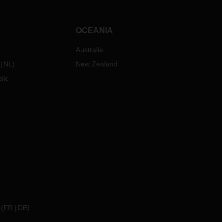
OCEANIA
Australia
NL
)
New Zealand
lic
(
FR
DE
)