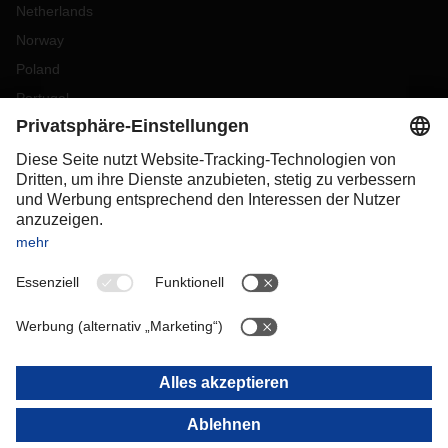
Netherlands
Norway
Poland
Portugal
Romania
Slovakia
Spain
Sweden
Switzerland
(
DE
FR
)
Turkey
OCEANIA
Australia
New Zealand