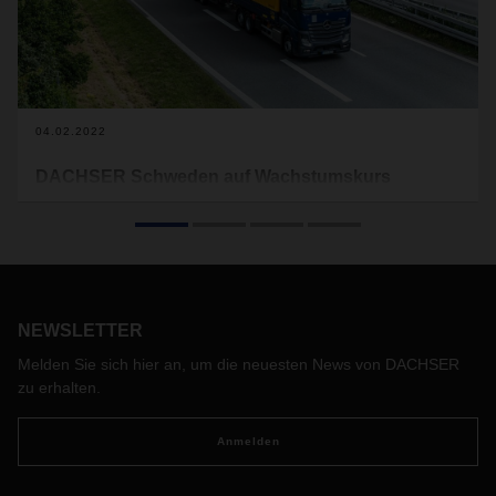
04.02.2022
DACHSER Schweden auf Wachstumskurs
Das Geschäft von DACHSER Schweden entwickelt sich
positiv: Mit der Eröffnung eines neuen Vertriebsbüros in
Örebro baut der Logistikdienstleister seine Präsenz in
Mittelschweden aus. Zudem wurde Carl-Johan Westas zum
neuen Country Manager Sweden European Logistics
ernannt, um das DACHSER-Managementteam in der
NEWSLETTER
Region Nordic zu stärken.
Melden Sie sich hier an, um die neuesten News von DACHSER
zu erhalten.
Anmelden