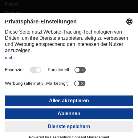
Poland
Portugal
Romania
Slovakia
Spain
Sweden
Switzerland
(
DE
FR
)
Turkey
OCEANIA
Australia
New Zealand